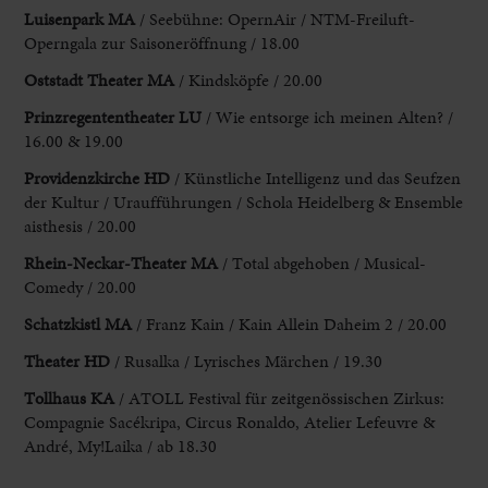
Luisenpark MA
/ Seebühne
: OpernAir / NTM-Freiluft-
Operngala zur Sa
isoneröffnung / 18.00
Oststadt Theater MA
/ Kindsköpfe / 20.00
Prinzregententheater LU
/ Wie entsorge ich meinen Alten? /
16.00 & 19.00
Providenzkirche HD
/ Künstliche Intelligenz und das Seufzen
der
Kultur / Uraufführungen / Schola Heidelberg & Ensemble
aisthesis / 20.00
Rhein-Neckar-Theater
MA
/ Total abgehoben / Musical-
Comedy / 20.00
Schatzkistl MA
/ Franz Kain
/ Kain Allein Daheim 2 / 20.00
Theater HD
/ Rusalka / Lyrisches
Märchen / 19.30
Tollhaus KA
/ ATOLL Festival für zeitgenössischen Zirkus:
Compagnie
Sacékripa, Circus Ronaldo, Atelier Lefeuvre &
André, My!Laika / ab 18.30