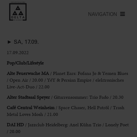
NAVIGATION
► SA, 17.09.
17.09.2022
Pop/Club/Lifestyle
Alte Feuerwache MA
/ Planet Ears: Fofana Jo
& Yemen Blues
/ Open Air / 20.00 / YéY & Persian Empire / elektronisches
Live
-Act-Duo / 22.00
Alter Stadtsaal Speyer
/ Gitarrensommer: Trio Fado
/ 20.30
Café Central Weinheim
/ Space Chaser, Hell Patröl / Trash
Metal
Loves Mosh / 21.00
DAI HD
/ Jazzclub Heidelberg: Axel Kühn
Trio / Lonely Poet
/ 20.00