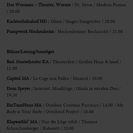
Das Wormser – Theater, Worms
/ Dr. Syros
/ Modern Fusion
/ 20.00
Karlstorbahnhof HD
/ Olmo / Singer-Songwriter / 20.00
Pumpwerk
Hockenheim
/ Hockenheimer Rocknacht / 21.00
Bühne/Lesung/Sonstiges
Bad. Staatstheater KA
/ Theaterfest / Großes Haus & Insel /
11.00
Capitol MA
/ La Cage aux
Folles / Musical / 20.00
Dom Speyer
/ Internat. Musiktage / Gloria in
excelsis Deo /
19.30
EinTanzHaus MA
/ Outdoor Creation Parcours / 14.00 / My
Body is Your Body / Overhead Project / 20.00
Klapsmühl’ MA
/ Nur
die Lüge zählt / Thomas
Schreckenberger / Kabarett / 20.00