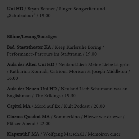
Uni HD
/ Bryan Benner / Singer-Songwriter und
„Schubadour“ / 19.00
Bühne/Lesung/Sonstiges
Bad. Staatstheater KA
/ Keep Karlsruhe Boring /
Performance-Parcours im Stadtraum / 19.00
Aula der
Alten Uni HD
/ Neuland.Lied: Meine Liebe ist grün
/ Katharina Konradi, Catriona Morison & Joseph Middleton /
16.00
Aula der Neuen Uni
HD
/ Neuland.Lied: Schumann was an
Englishman / The Erlkings / 19.30
Capitol MA
/ Mord auf Ex / Kult Podcast / 20.00
Cinema
Quadrat MA
/ Sommerkino / Hiwwe wie driwwe
/
Pfälzer Abend / 22.00
Klapsmühl
’ MA
/ Wolfgang Marschall / Memoiren einer