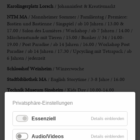
Karolingerplatz Lorsch
/ Johannisfest & Kreativmarkt
NTM MA
/ Mannheimer Sommer / Familientag / Premiere:
Bastien und Bastienne / Singspiel / ab 10 Jahren / 13.00 &
17.00 / Salon des Lumières / Workshop / ab 7 Jahren / 14.00 /
Märchenstunde mit Tieren / 15.00 / Bunker // 34 / 14.00-
19.00 / Post Paradise / ab 14 Jahren / 16.00 / Workshop Post
Paradise / ab 14 Jahren / 17.30 / Upcycling mit Tetrapack / ab
6 Jahren / jederzeit
Schlosshof Weinheim
/ Winzerwoche
Stadtbibliothek MA
/ English Storytime / 3-8 Jahre / 16.00
Technik Museum
Sinsheim
/ Kids Day / 10.00-14.00
Technik Museum Speyer
/ SWR Sommerfestival
Privatsphäre-Einstellungen
Waidsee
Weinheim
/ Jubiläum „50 Jahre Strandbad“
Essenziell
Details einblenden
Zurück
Audio/Videos
Details einblenden