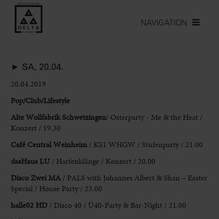
NAVIGATION
► SA, 20.04.
20.04.2019
Pop/Club/Lifestyle
Alte Wollfabrik Schwetzingen
/ Osterparty - Me & the Heat /
Konzert / 19.30
Café Central Weinheim
/ KS1 WHGW / Stufenparty / 21.00
dasHaus LU
/ Harfenklänge / Konzert / 20.00
Disco Zwei MA
/ PALS with Johannes Albert & Shan – Easter
Special / House Party / 23.00
halle02 HD
/ Disco 40 / Ü40-Party & Bar-Night / 21.00