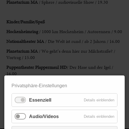
Planetarium MA
/ Sphere / audiovisuelle Show / 19.30
Kinder/Familie/Spaß
Hockenheimring
/ 1000 km Hockenheim / Autorennen / 9.00
Nationaltheater MA
/ Die Welt ist rund / ab 2 Jahren / 16.00
Planetarium MA
/ Wo geht’s denn hier zur Milchstraße? /
Vortrag / 15.00
Puppentheater Plappermaul HD
/ Der Hase und der Igel /
16.00
Technikmuseum Speyer
/ Modellbautage / 9.00
Privatsphäre-Einstellungen
TSG 1899 Hoffenheim
/ vs. BSC / Sport / 15.30
Essenziell
Details einblenden
Zooschule HD
/ Ostern I (ab 6 J.) / Ferienangebot
Zurück
Audio/Videos
Details einblenden