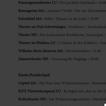
Prinzregententheater LU
/ Das perfekte Geschenk / 16.0
Rosengarten MA
/ Antonio Vivaldi / Die vier Jahreszeiten
Schatzkistl MA
/ Edith / Hymne an die Liebe / 20.00
Theater am Puls Schwetzingen
/ Panikherz / Musikalische
Theater HD
/ Der kaukasische Kreidekreis / Schauspiel /
Theater im Pfalzbau LU
/ L’Oiseau de feu & Boléro / Tan
Wilhelm-Hack-Museum MA
/ Klaviermatinee / 11.00
Zimmertheater HD
/ Trennung für Feiglinge / 20.00
Kinder/Familie/Spaß
Capitol MA
/ Die Frau vom Weihnachtsmann / Kinderthea
KiTZ Theaterkumpanei LU
/ Es begab sich aber zu der Ze
Kulturfenster HD
/ Die Weihnachtsgeschichte / Kinderth