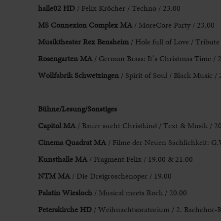
halle02 HD
/ Felix Kröcher / Techno / 23.00
MS Connexion Complex MA
/ MoreCore Party / 23.00
Musiktheater Rex Bensheim
/ Hole full of Love / Tribut
Rosengarten MA
/ German Brass: It‘s Christmas Time / 
Wollfabrik Schwetzingen
/ Spirit of Soul / Black Music /
Bühne/Lesung/Sonstiges
Capitol MA
/ Bauer sucht Christkind / Text & Musik / 2
Cinema Quadrat MA
/ Filme der Neuen Sachlichkeit: G.
Kunsthalle MA
/ Fragment Felix / 19.00 & 21.00
NTM MA
/ Die Dreigroschenoper / 19.00
Palatin Wiesloch
/ Musical meets Rock / 20.00
Peterskirche HD
/ Weihnachtsoratorium / 2. Bachchor-K