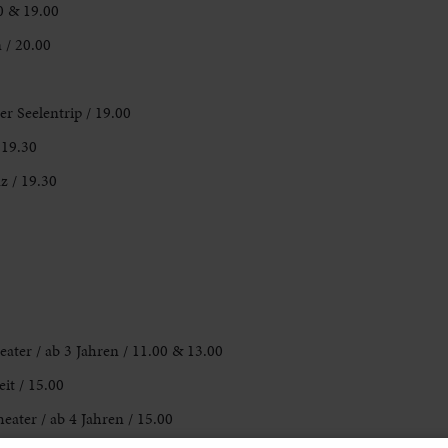
0 & 19.00
 / 20.00
r Seelentrip / 19.00
 19.30
z / 19.30
ter / ab 3 Jahren / 11.00 & 13.00
it / 15.00
eater / ab 4 Jahren / 15.00