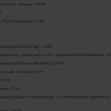
ur II 2021 / Konzert / 20.00
0
s. The Necronautics / 19.00
nheim geht nachhaltig“ / 10.00
okal art ort - grüner wird’s nicht / UnterwegsTheater Heidelberg / ab
nischen Orchester Heidelberg / 20.00
our la fin du temps / 20.00
/ 20.00
monie / 19.30
ldung, Studium & Weiterbildung / vor Ort & Plattform Allseated exV
arett / 20.00