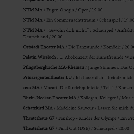
NTM MA
/ Eugen Onegin / Oper / 19.00
NTM MA
/ Ein Sommernachtstraum / Schauspiel / 19.0
NTM MA
/ „Gewöhn dich nicht.“ / Schauspiel / Auftak
Deutschland / 20.00
Oststadt Theater MA
/ Die Tanzstunde / Komödie / 20.0
Palatin Wiesloch
/ 1. Abokonzert der Kunstfreunde Wieslo
Pfingstbergkirche MA-Rheinau
/ Junge Stimmen: Das Ope
Prinzregententheater LU
/ Ich hasse dich – heirate mich
rem MA
/ Mozart: Die Streichquintette / Teil 1 / Konzert
Rhein-Neckar-Theater
MA
/ Kollegen, Kollegen! / Music
Schatzkistl MA
/ Madeleine Sauveur / Lassen Sie mich du
Theaterhaus G7
/ Fanshop - Kinder der Olympe / Ein Pr
Theaterhaus G7
/ Final Cut (DSE) / Schauspiel / 20.00