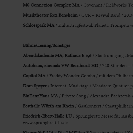
MS Connexion Complex
MA
/ Covenant / Fieldworks To
Musiktheater Rex Bensheim
/ CCR – Revival Band / 20.3
Schlosspark MA
/ Kulturtragfestival: Planeta Trompeta v
Bühne/Lesung/Sonstiges
Abendakademie MA
, Rathaus E 5,6
/ Stadtrundgang „Man
Autohaus, ehemals VW Bernhardt HD
/ 720 Stunden – l
Capitol MA
/ Freddy Wonder Combo / mit dem Philharmo
Dom Speyer
/ Internat. Musiktage / Messiaen: Quatuor p
EinTanzHaus MA
/ Private Song / Alexandra Bachzetsis 
Festhalle Wörth am Rhein
/ Gastkonzert / Staatsphilhar
Friedrich-Ebert-Halle LU
/ Sprungbrett: Messe für Ausbi
www.sprungbrett-lu.de
Klapsmühl’ MA
/ Die ZWEIfler: Wird schon wieder / Kab