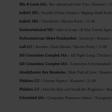
Ella & Louis MA
/ Bar Abend mit Live Trio / Konzert / 1
halle02 HD
/ Strictly Urban Classics / Hiphop-RnB-Party
halle02 HD
/ Vierviertel / Electro Party / 23.30
Karlstorbahnhof HD
/ Give it to me / B-Day Torten Spec
Kulturzentrum Gleis4 Frankenthal
/ Journeye / Konzert 
Loft LU
/ Karotte, Chris Hirose / Electro Party / 23.00
MS Connexion Complex MA
/ All Night Long / Techno 
MS Connexion Complex MA
/ Schwarzes Schwimmbad & 
Musiktheater Rex Bensheim
/ Hole Full of Love / Konzer
Pfalzbau LU
/ Cüneyt Septeçi / Konzert / 21.00
Pfalzbau LU
/ May He Rise and Smell the Fragrance / Ko
Schatzkistl MA
/ Compañia Flamenco Solera / Tanzparty 