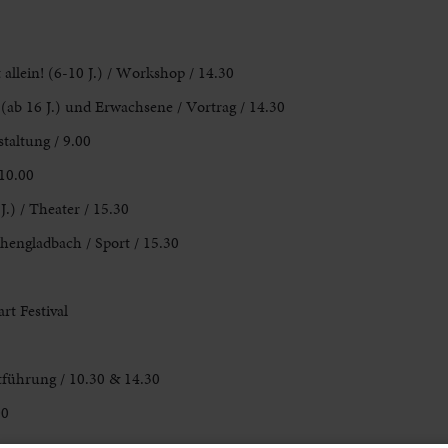
llein! (6-10 J.) / Workshop / 14.30
 (ab 16 J.) und Erwachsene / Vortrag / 14.30
taltung / 9.00
10.00
.) / Theater / 15.30
engladbach / Sport / 15.30
rt Festival
führung / 10.30 & 14.30
00