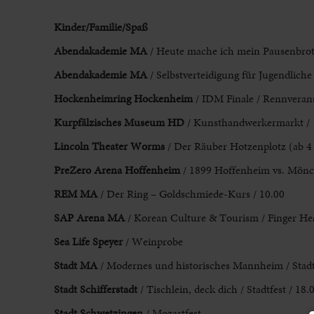
Kinder/Familie/Spaß
Abendakademie MA
/ Heute mache ich mein Pausenbrot a
Abendakademie MA
/ Selbstverteidigung für Jugendliche
Hockenheimring Hockenheim
/ IDM Finale / Rennverans
Kurpfälzisches Museum HD
/ Kunsthandwerkermarkt / 
Lincoln Theater Worms
/ Der Räuber Hotzenplotz (ab 4 J
PreZero Arena Hoffenheim
/ 1899 Hoffenheim vs. Mönch
REM MA
/ Der Ring – Goldschmiede-Kurs / 10.00
SAP Arena MA
/ Korean Culture & Tourism / Finger Hea
Sea Life Speyer
/ Weinprobe
Stadt MA
/ Modernes und historisches Mannheim / Stadt
Stadt Schifferstadt
/ Tischlein, deck dich / Stadtfest / 18.
Stadt Schwetzingen
/ Mozartfest