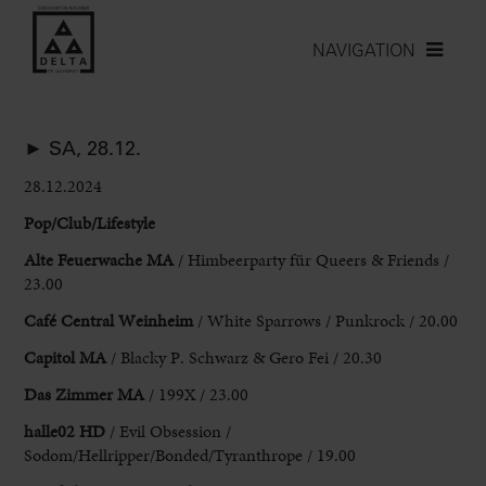
NAVIGATION
► SA, 28.12.
28.12.2024
Pop/Club/Lifestyle
Alte Feuerwache MA
/ Himbeerparty für Queers & Friends /
23.00
Café Central Weinheim
/ White Sparrows / Punkrock / 20.00
Capitol MA
/ Blacky P. Schwarz & Gero Fei / 20.30
Das Zimmer MA
/ 199X / 23.00
halle02 HD
/ Evil Obsession /
Sodom/Hellripper/Bonded/Tyranthrope / 19.00