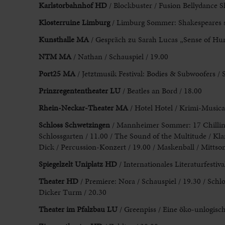
Karlstorbahnhof HD
/ Blockbuster / Fusion Bellydance 
Klosterruine Limburg
/ Limburg Sommer:
Shakespeares 
Kunsthalle MA
/ Gespräch zu
Sarah Lucas „Sense of Hu
NTM MA
/
Nathan / Schauspiel / 19.00
Port25 MA
/ Jetztmusik Festival: Bodies & Subwoofers / 
Prinzregententheater LU
/ Beatles an Bord / 18.00
Rhein-Neckar-Theater MA
/ Hotel Hotel / Krimi-Musica
Schloss
Schwetzingen
/ Mannheimer Sommer: 17 Chilling
Schlossgarten / 11.00 /
The Sound of the Multitude / Kla
Dick / Percussion
-Konzert / 19.00 / Maskenball / Mittso
Spiegelzelt Uniplatz HD
/ Internationales Literaturfestiva
Theater HD
/ Premiere: Nora / Schauspiel / 19.30 / Schlo
Dicker
Turm / 20.30
Theater im Pfalzbau LU
/ Greenpiss / Eine öko-unlogisc