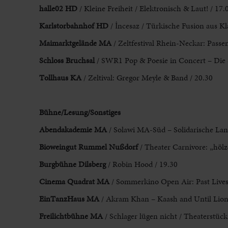
halle02 HD
/ Kleine Freiheit / Elektronisch & Laut! / 17
Karlstorbahnhof HD
/
İncesaz
/ Türkische Fusion aus Kl
Maimarktgelände MA
/
Zeltfestival Rhein-Neckar: Passen
Schloss Bruchsal
/ SWR1 Pop &
Poesie in Concert – Die
Tollhaus KA
/ Zeltival:
Gregor Meyle & Band / 20.30
Bühne/Lesung/Sonstiges
Abendakademie MA
/ Solawi
MA-Süd – Solidarische Land
Bioweingut Rummel Nußdorf
/ Theater Carnivore: „hölz
Burgbühne Dilsberg
/
Robin Hood / 19.30
Cinema Quadrat MA
/ Sommerkino Open Air
: Past Liv
EinTanzHaus MA
/
Akram Khan – Kaash and Until Lions
Freilichtbühne
MA
/ Schlager lügen nicht / Theaterstüc