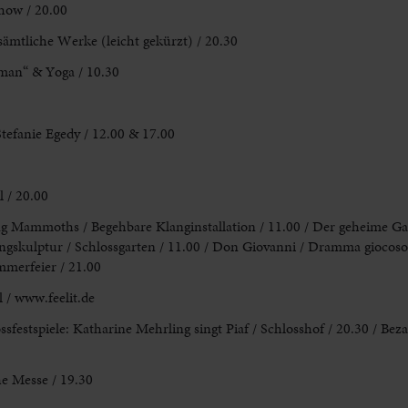
Show / 20.00
sämtliche Werke (leicht gekürzt) / 20.30
man“ & Yoga / 10.30
Stefanie
Egedy / 12.00 & 17.00
l / 20.00
 Mammoths / Begehbare Klanginstallation / 11.00 / Der
geheime Gar
ngskulptur
/ Schlossgarten / 11.00 / Don Giovanni / Dramma giocoso
mmerfeier / 21.00
l
/ www.feelit.de
ssfestspiele
: Katharine Mehrling singt Piaf / Schlosshof / 20.30 / Beza
he
Messe / 19.30