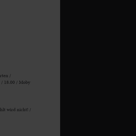
ten /
 / 18.00 / Moby
hlt wird nicht! /