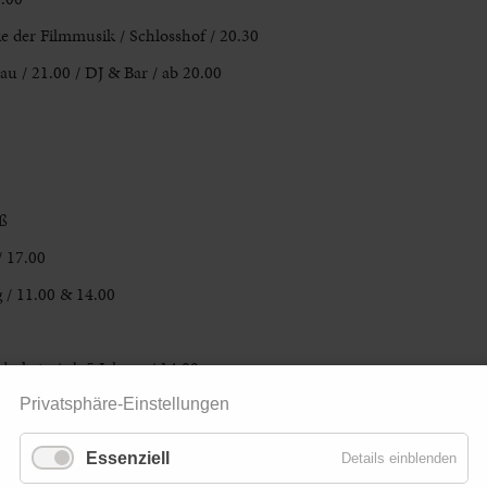
e der Filmmusik / Schlosshof / 20.30
 / 21.00 / DJ & Bar / ab 20.00
ß
/ 17.00
 / 11.00 & 14.00
akete / ab 5 Jahren / 14.00
enführung / 14.30
Privatsphäre-Einstellungen
Essenziell
Details einblenden
0