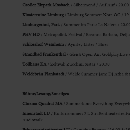
Großer Elzpark Mosbach
/ Silbermond / Auf Auf / 20.00
Klosterruine Limburg
/ Limburg Sommer: Nora OG / 19
Limburgerhof, Park
/ Summer im Park: La Nefera / 20.0
PHV HD
/ Metropolink Festival / Breanna Barbara, Dei
Schlosshof Weinheim
/ Aynsley Lister / Blues
Strandbad Frankenthal
/ Gleis4 Open Air: Goldplay.Live 
Tollhaus
KA
/ Zeltival: Zucchini Sistaz / 20.30
Weldebräu Plankstadt
/ Welde Summer Jam: DJ Atha & fr
Bühne/Lesung/
Sonstiges
Cinema Quadrat MA
/ Sommerkino: Everything Everywhe
Innenstadt LU
/ Kultursommer: 22. Straßentheaterfestiv
Audiowalk
Prinzregententheater
LU
/ Camping Forever / 16.00 & 1