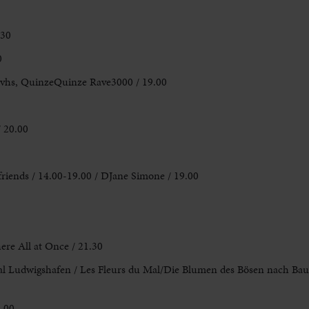
.30
0
juvhs, QuinzeQuinze Rave3000 / 19.00
/ 20.00
iends / 14.00-19.00 / DJane Simone / 19.00
re All at Once / 21.30
al Ludwigshafen / Les Fleurs du Mal/Die Blumen des Bösen nach Baud
9.00