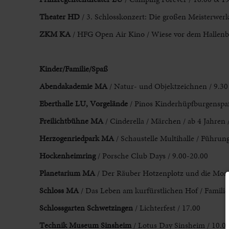
Theater HD
/ 3. Schlosskonzert: Die großen Meisterwerk
ZKM KA
/ HFG Open Air Kino / Wiese vor dem Hallenbau
Kinder/Familie/Spaß
Abendakademie MA
/ Natur- und Objektzeichnen / 9.30
Eberthalle LU, Vorgelände
/ Pinos Kinderhüpfburgenspa
Freilichtbühne MA
/ Cinderella / Märchen / ab 4 Jahren 
Herzogenriedpark MA
/ Schaustelle Multihalle / Führung
Hockenheimring
/ Porsche Club Days / 9.00-20.00
Planetarium MA
/ Der Räuber Hotzenplotz und die Mondr
Schloss
MA
/ Das Leben am kurfürstlichen Hof / Famili
Schlossgarten
Schwetzingen
/ Lichterfest / 17.00
Technik Museum Sinsheim
/ Lotus Day Sinsheim / 10.0