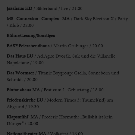
Jazzhaus HD
/ Bilderband / live / 21.00
MS Connexion Complex MA
/ Dark Sky ElectroniX / Party
/ Klub / 22.00
Bühne/Lesung/Sonstiges
BASF Feierabendhaus
/ Martin Grubinger / 20.00
Das Haus LU
/ Ad.Agio: Dvorák, Suk und die Villanelle
Napoletane / 19.00
Das Wormser
/ Titanic Boygroup: Gsella, Sonneborn und
Schmidt / 20.00
Eintanzhaus MA
/ Fest zum 1. Geburtstag / 18.00
Friedenskirche LU
/ Modern Times 3: Taumel(nd) am
Abgrund / 19.30
Klapsmühl’ MA
/ Frederic Hormuth: „Bullshit ist kein
Dünger“ / 20.00
Nationaltheater MA
/ Volksfest / 16.00