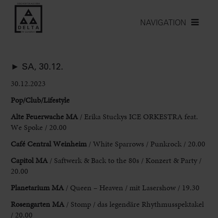
NAVIGATION
► SA, 30.12.
30.12.2023
Pop/Club/Lifestyle
Alte Feuerwache MA
/ Erika Stuckys ICE ORKESTRA feat.
We Spoke
/ 20.00
Café Central Weinheim
/ White Sparrows / Punkrock / 20.00
Capitol
MA
/ Saftwerk & Back to the 80s / Konzert & Party /
20.00
Planetarium
MA
/ Queen – Heaven / mit Lasershow / 19.30
Rosengarten MA
/ Stomp / das legendäre Rhythmusspektakel
/ 20.00