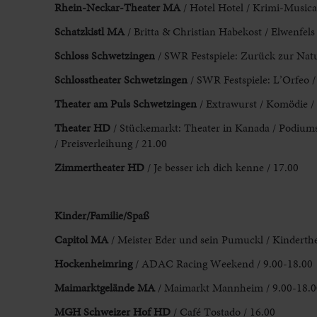
Rhein-Neckar-Theater MA
/ Hotel Hotel / Krimi-Musical
Schatzkistl MA
/ Britta & Christian Habekost / Elwenfels
Schloss Schwetzingen
/ SWR Festspiele: Zurück zur Natur
Schlosstheater Schwetzingen
/ SWR Festspiele: L’Orfeo /
Theater am Puls Schwetzingen
/ Extrawurst / Komödie /
Theater HD
/ Stückemarkt: Theater in Kanada / Podiumsges
/ Preisverleihung / 21.00
Zimmertheater HD
/ Je besser ich dich kenne / 17.00
Kinder/Familie/Spaß
Capitol MA
/ Meister Eder und sein Pumuckl / Kinderthea
Hockenheimring
/ ADAC Racing Weekend / 9.00-18.00
Maimarktgelände MA
/ Maimarkt Mannheim / 9.00-18.0
MGH Schweizer Hof HD
/ Café Tostado / 16.00