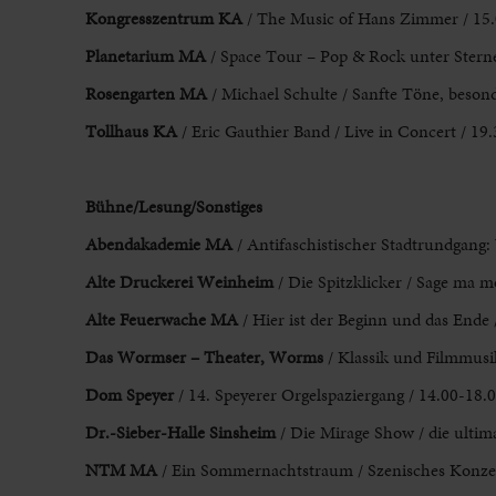
Kongresszentrum KA
/ The Music of Hans Zimmer / 15.
Planetarium MA
/ Space Tour – Pop & Rock unter Sterne
Rosengarten MA
/ Michael Schulte / Sanfte Töne, besond
Tollhaus KA
/ Eric Gauthier Band / Live in Concert / 19.
Bühne/Lesung/Sonstiges
Abendakademie MA
/ Antifaschistischer Stadtrundgang
Alte Druckerei Weinheim
/ Die Spitzklicker / Sage ma m
Alte Feuerwache MA
/ Hier ist der Beginn und das Ende 
Das Wormser – Theater, Worms
/ Klassik und Filmmus
Dom Speyer
/ 14. Speyerer Orgelspaziergang / 14.00-18.
Dr.-Sieber-Halle Sinsheim
/ Die Mirage Show / die ultim
NTM MA
/ Ein Sommernachtstraum / Szenisches Konzert