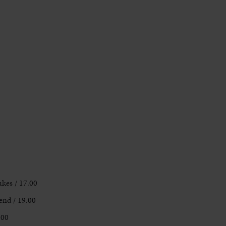
es / 17.00
end / 19.00
.00