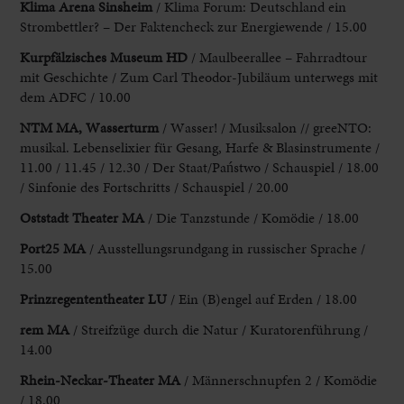
Klima Arena Sinsheim
/ Klima Forum: Deutschland ein
Strombettler? – Der Faktencheck zur Energiewende / 15.00
Kurpfälzisches Museum HD
/ Maulbeerallee – Fahrradtour
mit Geschichte / Zum Carl Theodor-Jubiläum unterwegs mit
dem ADFC / 10.00
NTM MA, Wasserturm
/ Wasser! / Musiksalon // greeNTO:
musikal. Lebenselixier für Gesang, Harfe & Blasinstrumente /
11.00 / 11.45 / 12.30 / Der Staat/Państwo / Schauspiel / 18.00
/ Sinfonie des Fortschritts / Schauspiel / 20.00
Oststadt Theater MA
/ Die Tanzstunde / Komödie / 18.00
Port25 MA
/ Ausstellungsrundgang in russischer Sprache /
15.00
Prinzregententheater LU
/ Ein (B)engel auf Erden / 18.00
rem MA
/ Streifzüge durch die Natur / Kuratorenführung /
14.00
Rhein-Neckar-Theater MA
/ Männerschnupfen 2 / Komödie
/ 18.00