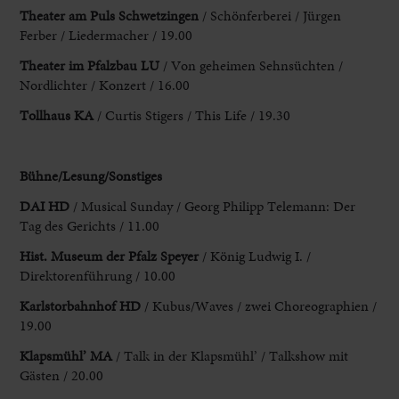
Theater am Puls Schwetzingen
/ Schönferberei / Jürgen
Ferber / Liedermacher / 19.00
Theater im Pfalzbau LU
/ Von geheimen Sehnsüchten /
Nordlichter / Konzert
/ 16.00
Tollhaus KA
/ Curtis Stigers / This Life / 19.30
Bühne/Lesung
/Sonstiges
DAI HD
/ Musical Sunday / Georg Philipp Telemann: Der
Tag
des Gerichts / 11.00
Hist. Museum der Pfalz Speyer
/ König Ludwig I. /
Direktorenführung / 10.00
Karlstorbahnhof HD
/ Kubus/Waves / zwei Choreographien /
19.00
Klapsmühl’ MA
/ Talk in der Klapsmühl’ / Talkshow mit
Gästen / 20.00