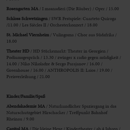
Rosengarten MA
/ I masnadieri (Die Räuber) / Oper / 15.00
Schloss Schwetzingen
/ SWR Festspiele: Cuarteto Quiroga
/11.00 / Les Siècles II / Orchesterkonzert / 18.00
St. Michael Viernheim
/ Vulingoma / Chor aus Südafrika /
18.00
Theater HD
/ HD Stückemarkt: Theater in Georgien /
Podiumsgespräch / 13.30 / zwinger x radio gegen müdigkeit /
14.00 / Niko Nikoladze & Sergo Parajanov / 16.00 /
Greenhouse / 16.00 / ANTHROPOLIS II: Laios / 19.00 /
Preisverleihung / 21.00
Kinder/Familie/Spaß
Abendakademie MA
/ Naturkundlicher Spaziergang in das
Naturschutzgebiet Hirschacker / Treffpunkt Bahnhof
Rheinau / 9.00
Capitol MA
/ Die kleine Hexe / Kindertheater / ab 4 Jahren /