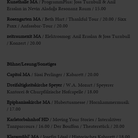
Kunsthalle MA
/ ProgrammPlus: Joss Turnbull & Anil
Eraslan in Nevin Aladaǧs Resonanz Raum / 15.00
Rosengarten MA
/ Beth Hart / Thankful Tour / 20.00 / Sixx
Paxx / Anfassbar-Tour / 20.00
zeitraumexit MA
/ Elektrosmog: Anil Eraslan & Joss Turnbull
/ Konzert / 20.00
Bühne/Lesung/Sonstiges
Capitol MA
/ Sissi Perlinger / Kabarett / 20.00
Dreifaltigkeitskirche Speyer
/ W.A. Mozart / Speyerer
Kantorei & Churpfälzische Hofcapelle / 18.00
Epiphaniaskirche MA
/ Hubertusmesse / Hornkammermusik
/ 17.00
Karlstorbahnhof HD
/ Moving Your Stories / Interaktiver
Tanzparcours / 16.00 / Der Bouffon / Theaterstück / 20.00
Klapsmühl’ MA
/ Josefin Lössl / Historisches Kabarett / 18.00