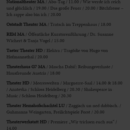
Nationaltheater MA
/ Abo-Tag / 11.00 / Wie werde ich reich
und glücklich / 19.00 / Das große Feuer / 20.00 / Bitchfresse –
Ich rappe also bin ich / 20.00
Oststadt Theater MA
/ Tratsch im Treppenhaus / 18.00
REM MA
/ Öffentliche Kuratorenführung / Dr. Susanne
Wichert & Tanja Vogel / 15.00
Taeter Theater HD
/ Elektra / Tragödie von Hugo von
Hofmannsthal / 20.00
Theaterhaus G7 MA
/ Mascha Dabić: Reibungsverluste /
Hausfreunde Austria / 18.00
Theater HD
/ Meereswelten / Marguerre-Saal / 14.00 & 18.00
/ Anatevka / Schloss Heidelberg / 20.30 / Shakespeare in
Music / Schloss Heidelberg / 20.30
Theater Hemshofschachtel LU
/ Zaggisch un ned dabbisch. /
Guhmanns Weingarten, Freilichtspiele Forst / 20.00
Theaterwerkstatt HD
/ Premiere „Wir tricksen euch aus“ /
14.00