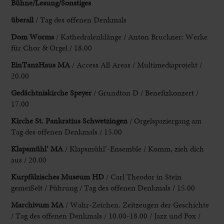
Bühne/Lesung/Sonstiges
ü
berall
/ Tag des offenen Denkmals
Dom
Worms
/ Kathedralenklänge / Anton Bruckner: Werke
für Chor & Orgel / 18.00
EinTanzHaus MA
/ Access All Areas / Multimediaprojekt /
20.00
Gedächtniskirche Speyer
/ Grundton D / Benefizkonzert /
17.00
Kirche St. Pankratius Schwetzingen
/ Orgelspaziergang am
Tag des offenen Denkmals / 15.00
Klapsmühl’ MA
/ Klapsmühl’-Ensemble / Komm, zieh dich
aus / 20.00
Kurpfälzisches Museum HD
/ Carl Theodor in Stein
gemeißelt / Führung / Tag des offenen Denkmals / 15.00
Marchivum MA
/ Wahr-Zeichen. Zeitzeugen der Geschichte
/ Tag des offenen Denkmals / 10.00-18.00 / Jazz und Fox /