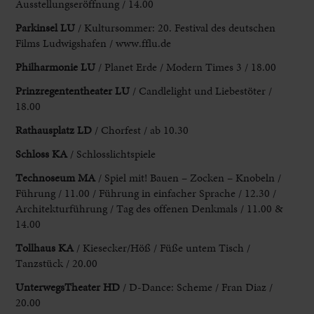
Ausstellungseröffnung / 14.00
Parkinsel LU
/ Kultursommer: 20. Festival des deutschen
Films Ludwigshafen / www.fflu.de
Philharmonie LU
/ Planet Erde / Modern Times 3 / 18.00
Prinzregententheater LU
/ Candlelight und Liebestöter /
18.00
Rathausplatz LD
/ Chorfest / ab 10.30
Schloss KA
/ Schlosslichtspiele
Technoseum MA
/ Spiel mit! Bauen – Zocken – Knobeln /
Führung / 11.00 / Führung in einfacher Sprache / 12.30 /
Architekturführung / Tag des offenen Denkmals / 11.00 &
14.00
Tollhaus KA
/ Kiesecker/Höß / Füße untem Tisch /
Tanzstück / 20.00
UnterwegsTheater HD
/ D-Dance: Scheme / Fran Diaz /
20.00