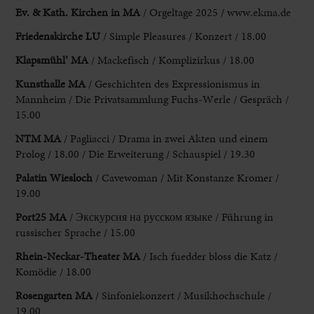
Ev. & Kath. Kirchen in MA
/
Orgeltage 2025 / www.ekma.de
Friedenskirche LU
/ Simple Pleasures / Konzert /
18.00
Klapsmühl’ MA
/ Mackefisch / Komplizirkus / 18.00
Kunsthalle MA
/ Geschichten des
Expressionismus in
Mannheim / Die Privatsammlung Fuchs-Werle / Gespräch /
15.00
NTM
MA
/ Pagliacci / Drama in zwei Akten und einem
Prolog /
18.00 / Die Erweiterung / Schauspiel / 19.30
Palatin Wiesloch
/ Cavewoman / Mit Konstanze
Kromer /
19.00
Port25 MA
/
Экскурсия
на
русском
языке
/ Führung in
russischer Sprache / 15.00
Rhein-Neckar-Theater MA
/ Isch fuedder bloss
die Katz /
Komödie / 18.00
Rosengarten MA
/ Sinfoniekonzert / Musikhochschule /
19.00