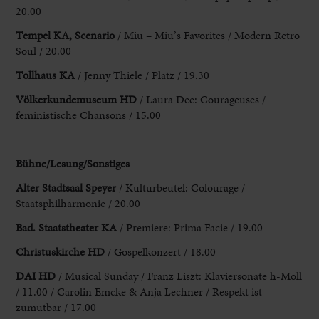
20.00
Tempel KA,
Scenario
/ Miu – Miu’s Favorites / Modern Retro
Soul / 20.00
Tollhaus
KA
/ Jenny Thiele / Platz / 19.30
Völkerkundemuseum HD
/ Laura Dee: Courageuses
/
feministische Chansons / 15.00
Bühne/Lesung/Sonstiges
Alter Stadtsaal Speyer
/
Kulturbeutel: Colourage /
Staatsphilharmonie / 20.00
Bad. Staatstheater KA
/ Premiere: Prima Facie
/ 19.00
Christuskirche HD
/ Gospelkonzert / 18.00
DAI HD
/ Musical
Sunday / Franz Liszt: Klaviersonate h-Moll
/ 11.00 / Carolin Emcke & Anja
Lechner / Respekt ist
zumutbar / 17.00