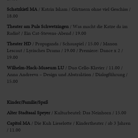
Schatzkistl
MA
/ Katrin Iskam / Gärtnern ohne viel Geschiss /
18.00
Theater am
Puls Schwetzingen
/ Was macht die Katze da im
Radio? / Ein
Cat-Stevens-Abend / 19.00
Theater HD
/ Propaganda / Schauspiel / 15.00 / Manon
Lescaut / Lyrisches Drama / 19.00 / Premiere: Dance x 2 /
19.00
Wilhelm-
Hack-Museum LU
/ Duo Cello-Klavier / 11.00 /
Anna Andreeva –
Design und Abstraktion / Dialogführung /
15.00
Kinder/Familie/Spaß
Alter Stadtsaal
Speyer
/ Kulturbeutel: Das Neinhorn / 15.00
Capitol MA
/ Die Kuh
Lieselotte / Kindertheater / ab 3 Jahren
/ 11.00