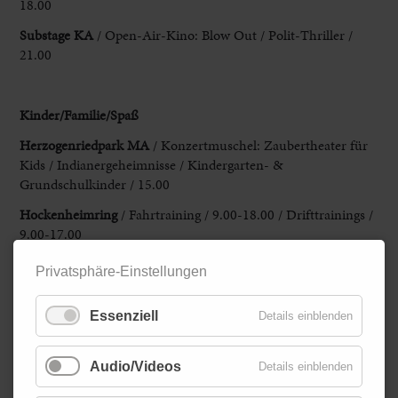
18.00
Substage KA
/ Open-Air-Kino: Blow Out / Polit-Thriller /
21.00
Kinder/
Familie/Spaß
Herzogenriedpark MA
/ Konzertmuschel: Zaubertheater für
Kids / Indianergeheimnisse / Kindergarten- &
Grundschulkinder / 15.00
Hockenheimring
/ Fahrtraining / 9.00-18.00 / Drifttrainings /
9.00-17.00
Maimarktgelände MA
/ Equitana / 9.00-17.00
Privatsphäre-Einstellungen
Weinheim
/ Kerwe
Essenziell
Details einblenden
Zurück
Audio/Videos
Details einblenden