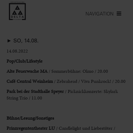
NAVIGATION
► SO, 14.08.
14.08.2022
Pop/Club/Lifestyle
Alte Feuerwache MA
/ Sommerbühne: Olmo / 20.00
Café Central Weinheim
/ Zebrahead / Viva Punkrock! / 20.00
Park
bei der Stadthalle Speyer
/ Picknickkonzerte: Skylark
String Trio / 11.00
Bühne
/Lesung/Sonstiges
Prinzregententheater LU
/ Candlelight und Liebestöter /