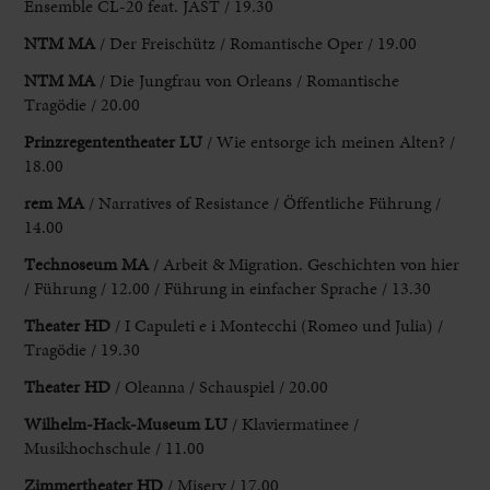
Ensemble CL-20 feat. JAST / 19.30
NTM MA
/ Der Freischütz / Romantische Oper / 19.00
NTM MA
/ Die Jungfrau von Orleans / Romantische
Tragödie / 20.00
Prinzregententheater LU
/ Wie entsorge ich meinen Alten? /
18.00
rem
MA
/ Narratives of Resistance / Öffentliche Führung /
14.00
Technoseum MA
/ Arbeit & Migration. Geschichten von hier
/ Führung / 12.00 / Führung in einfacher Sprache / 13.30
Theater HD
/ I Capuleti e i Montecchi (Romeo und Julia) /
Tragödie / 19.30
Theater HD
/ Oleanna / Schauspiel / 20.00
Wilhelm-Hack-
Museum LU
/ Klaviermatinee /
Musikhochschule / 11.00
Zimmertheater HD
/ Misery / 17.00