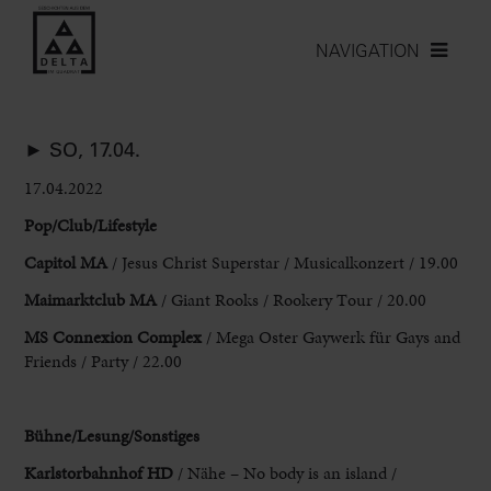
NAVIGATION
► SO, 17.04.
17.04.2022
Pop/Club/Lifestyle
Capitol MA
/ Jesus Christ Superstar / Musicalkonzert / 19.00
Maimarktclub MA
/ Giant Rooks / Rookery Tour / 20.00
MS Connexion Complex
/ Mega Oster Gaywerk
für Gays
and
Friends / Party / 22.00
Bühne/Lesung/Sonstiges
Karlstorbahnhof
HD
/ Nähe – No body is an island /