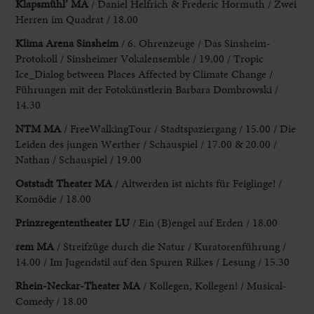
Klapsmühl’ MA
/ Daniel Helfrich & Frederic Hormuth / Zwei
Herren im Quadrat / 18.00
Klima Arena Sinsheim
/ 6. Ohrenzeuge / Das Sinsheim-
Protokoll / Sinsheimer Vokalensemble / 19.00 / Tropic
Ice_Dialog between Places Affected by Climate Change /
Führungen mit der Fotokünstlerin Barbara Dombrowski /
14.30
NTM MA
/ FreeWalkingTour / Stadtspaziergang / 15.00 / Die
Leiden des jungen Werther / Schauspiel / 17.00 & 20.00 /
Nathan / Schauspiel / 19.00
Oststadt Theater MA
/ Altwerden ist nichts für Feiglinge! /
Komödie / 18.00
Prinzregententheater LU
/ Ein (B)engel auf Erden / 18.00
rem MA
/ Streifzüge durch die Natur / Kuratorenführung /
14.00 / Im Jugendstil auf den Spuren Rilkes / Lesung / 15.30
Rhein-Neckar-Theater MA
/ Kollegen, Kollegen! / Musical-
Comedy / 18.00