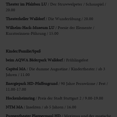
Theater
im Pfalzbau LU
/ Der Struwwelpeter / Schauspiel /
20.00
Theaterkeller Walldorf
/ Die Wunderübung / 20.00
Wilhelm-Hack-Museum LU
/ Poesie der Elemente /
Kuratorinnen-Führung / 15.00
Kinder/Familie/Spaß
beim AQWA Bäderpark Walldorf
/ Frühlingsfest
Capitol MA
/ Die dumme Augustine / Kindertheater / ab 3
Jahren / 11.00
Energiepark HD-Pfaffengrund
/ 90 Jahre Fernwärme / Fest /
11.00-17.00
Hockenheimring
/ Preis der Stadt Stuttgart 2 / 9.00-19.00
NTM MA
/ Insekten / ab 5 Jahren / 16.00
Puppentheater Plappermaul HD
/ Maximus und der magische