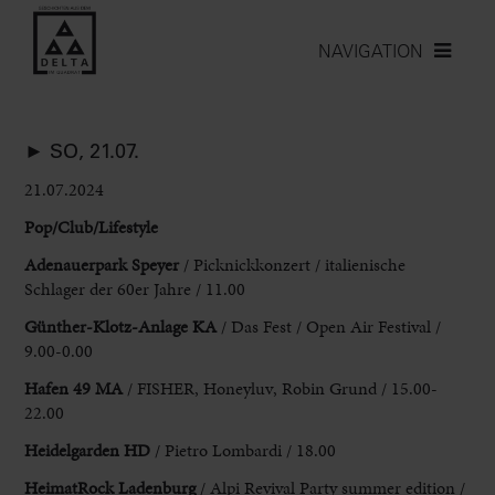
NAVIGATION
► SO, 21.07.
21.07.2024
Pop/Club/Lifestyle
Adenauerpark Speyer
/ Picknickkonzert / italienische
Schlager der 60er Jahre / 11.00
Günther-Klotz-Anlage KA
/ Das Fest / Open
Air Festival /
9.00-0.00
Hafen 49 MA
/ FISHER, Honeyluv, Robin Grund / 15.00-
22.00
Heidelgarden HD
/ Pietro Lombardi / 18.00
HeimatRock Ladenburg
/ Alpi Revival
Party summer edition /