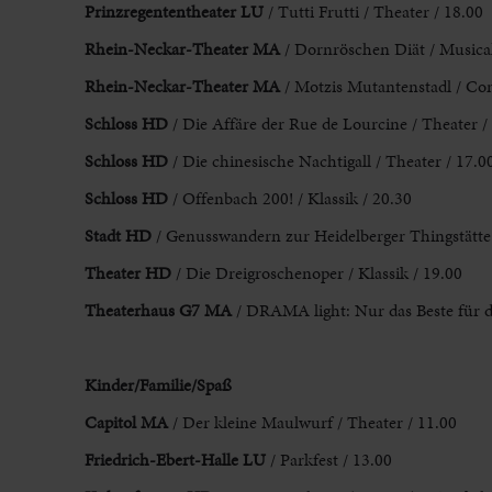
Prinzregententheater LU
/ Tutti Frutti / Theater / 18.00
Rhein-Neckar-Theater MA
/ Dornröschen Diät / Musical
Rhein-Neckar-Theater MA
/ Motzis Mutantenstadl / Co
Schloss HD
/ Die Affäre der Rue de Lourcine / Theater /
Schloss HD
/ Die chinesische Nachtigall / Theater / 17.0
Schloss HD
/ Offenbach 200! / Klassik / 20.30
Stadt HD
/ Genusswandern zur Heidelberger Thingstätte 
Theater HD
/ Die Dreigroschenoper / Klassik / 19.00
Theaterhaus G7 MA
/ DRAMA light: Nur das Beste für di
Kinder/Familie/Spaß
Capitol MA
/ Der kleine Maulwurf / Theater / 11.00
Friedrich-Ebert-Halle LU
/ Parkfest / 13.00