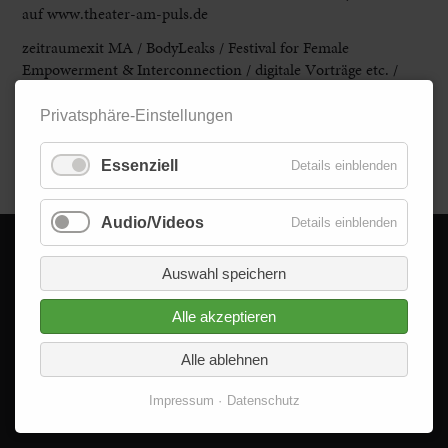
auf www.theater-am-puls.de
zeitraumexit MA /
BodyLeaks /
Festival for Female
Empowerment & Interconnection / digitale Vorträge etc. /
www.zeitraumexit.
de oder www.bodyleaks.de
Privatsphäre-Einstellungen
Zurück
Essenziell
Details einblenden
Audio/Videos
Details einblenden
Auswahl speichern
© 2026 - Delta im Quadrat GmbH
Alle Rechte vorbehalten.
Alle akzeptieren
Alle ablehnen
Impressum
Datenschutz