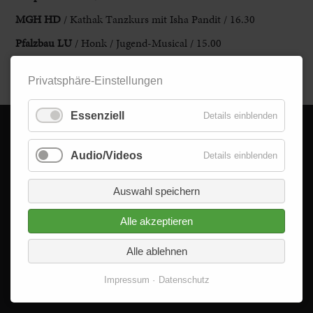
MGH HD
/ Kathak Tanzkurs mit Isha Pandit / 16.30
Pfalzbau LU
/ Honk / Jugend-Musical / 15.00
Zurück
Privatsphäre-Einstellungen
Essenziell
Details einblenden
© 2026 - Delta im Quadrat GmbH
Audio/Videos
Details einblenden
Alle Rechte vorbehalten.
Auswahl speichern
Alle akzeptieren
Alle ablehnen
Impressum
Datenschutz