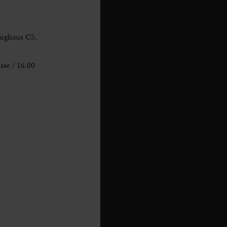
eughaus C5,
se / 16.00