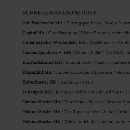
BÜHNE/LESUNG/SONSTIGES
Alte Feuerwache MA
/ Kunst gegen Bares / Studio Feuer
Capitol MA
/ Gitte Haenning / Meine Freunde, meine Hel
Christuskirche, Werderplatz, MA
/ Orgelkonzert / Studi
Cinema Quadrat e.V. MA
/ Cinema Italia! / Die Zärtlichk
Karlstorbahnhof HD
/ Liminal Drift / Nostos Tanztheater
Klapsmühl MA
/ Die Mörderischen Schwestern / Morden 
Kulturfenster HD
/ Tanzhaus / 19.00
Luisenpark MA
/ Joachim Schäfer / Musik und Tanz / Se
Nationaltheater MA
/ New Steps – Bolero / Giuseppe Spo
Nationaltheater MA
/ Der Ring an einem Abend / Loriot
Nationaltheater MA
/ Wie kann ich dich finden, zu mir 