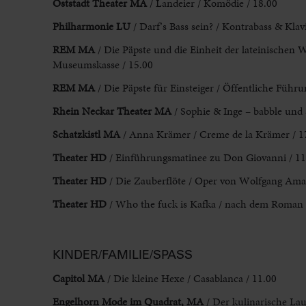
Oststadt Theater MA
/ Landeier / Komödie / 18.00
Philharmonie LU
/ Darf’s Bass sein? / Kontrabass & Klav
REM MA
/ Die Päpste und die Einheit der lateinischen
Museumskasse / 15.00
REM MA
/ Die Päpste für Einsteiger / Öffentliche Fü
Rhein Neckar Theater MA
/ Sophie & Inge – babble und 
Schatzkistl MA
/ Anna Krämer / Creme de la Krämer / 1
Theater HD
/ Einführungsmatinee zu Don Giovanni / 11
Theater HD
/ Die Zauberflöte / Oper von Wolfgang Amad
Theater HD
/ Who the fuck is Kafka / nach dem Roman v
KINDER/FAMILIE/SPASS
Capitol MA
/ Die kleine Hexe / Casablanca / 11.00
Engelhorn Mode im Quadrat, MA
/ Der kulinarische Lau