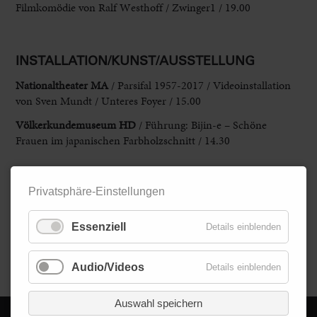
Filmkomödie von Ralf Westhoff / Zwinger1 / 19.00
INSTALLATION/KUNST/AUSSTELLUNG
Nationaltheater MA
/ Parsifal 1957-2017 / Videoinstallation
von Sven Mundt / Unteres Foyer / 15.00
Völkerkundemuseum HD
/ Führung: Bijin-e – Schöne
Frauen im japanischen Farbholzschnitt / 14.30
Privatsphäre-Einstellungen
KINDER/FAMILIE/SPASS
Puppentheater Plappermaul HD
/ Der Hase und der Igel /
Essenziell
Details einblenden
16.00
Zurück
Audio/Videos
Details einblenden
Auswahl speichern