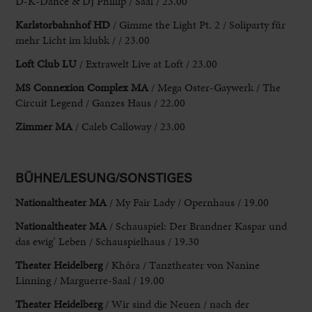
D-K-Dance & DJ Phillip / Saal / 23.00
Karlstorbahnhof HD
/ Gimme the Light Pt. 2 / Soliparty für
mehr Licht im klubk / / 23.00
Loft Club LU
/ Extrawelt Live at Loft / 23.00
MS Connexion Complex MA
/ Mega Oster-Gaywerk / The
Circuit Legend / Ganzes Haus / 22.00
Zimmer MA
/ Caleb Calloway / 23.00
BÜHNE/LESUNG/SONSTIGES
Nationaltheater MA
/ My Fair Lady / Opernhaus / 19.00
Nationaltheater MA
/ Schauspiel: Der Brandner Kaspar und
das ewig’ Leben / Schauspielhaus / 19.30
Theater Heidelberg
/ Khôra / Tanztheater von Nanine
Linning / Marguerre-Saal / 19.00
Theater Heidelberg
/ Wir sind die Neuen / nach der