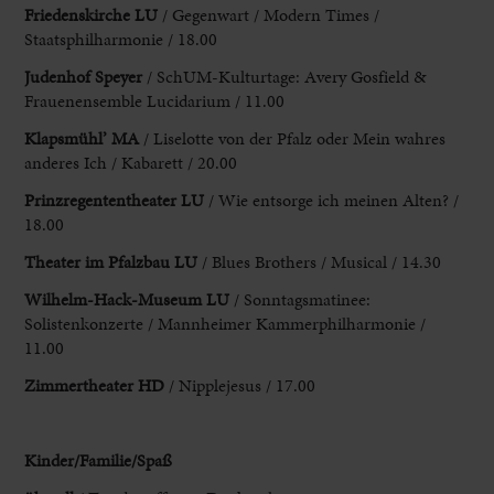
Friedenskirche
LU
/ Gegenwart / Modern Times /
Staatsphilharmonie / 18.00
Judenhof Speyer
/ SchUM-Kulturtage
: Avery Gosfield &
Frauenensemble Lucidarium / 11.00
Klapsmühl’ MA
/ Liselotte von
der Pfalz oder Mein wahres
anderes Ich / Kabarett / 20.00
Prinzregententheater
LU
/ Wie entsorge ich meinen Alten? /
18.00
Theater im Pfalzbau
LU
/ Blues Brothers / Musical / 14.30
Wilhelm
-Hack-Museum LU
/ Sonntagsmatinee:
Solistenkonzerte / Mannheimer Kammerphilharmonie /
11.00
Zimmertheater HD
/ Nipplejesus / 17.00
Kinder/Familie/Spaß