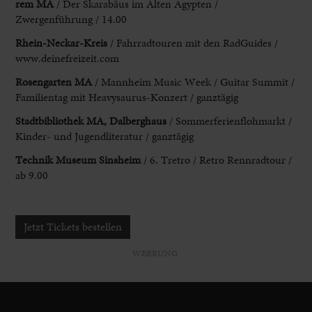
rem MA
/ Der Skarabäus im
Alten Ägypten /
Zwergenführung / 14.00
Rhein-Neckar-Kreis
/ Fahrradtouren mit den
RadGuides /
www.deinefreizeit.com
Rosengarten MA
/ Mannheim Music Week / Guitar
Summit /
Familientag mit Heavysaurus-Konzert / ganztägig
Stadtbibliothek MA, Dalberghaus
/
Sommerferienflohmarkt /
Kinder- und Jugendliteratur / ganztägig
Technik Museum Sinsheim
/ 6. Tretro /
Retro Rennradtour /
ab 9.00
Jetzt Tickets bestellen
WERBUNG