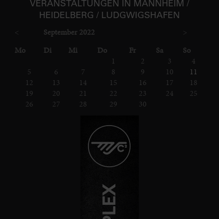
VER­ANSTAL­TUNGEN IN MANNHEIM /
HEIDELBERG / LUDGWIGS­HAFEN
<
September 2022
>
ntag
enstag
ttwoch
nnerstag
eitag
mstag
nntag
Mo
Di
Mi
Do
Fr
Sa
So
1
2
3
4
5
6
7
8
9
10
11
12
13
14
15
16
17
18
19
20
21
22
23
24
25
26
27
28
29
30