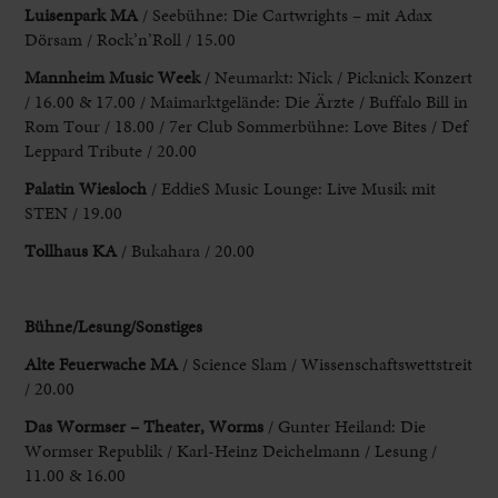
Luisenpark MA
/ Seebühne: Die Cartwrights – mit
Adax
Dörsam / Rock’n’Roll / 15.00
Mannheim Music Week
/ Neumarkt:
Nick / Picknick Konzert
/ 16.00 & 17.00 / Maimarktgelände: Die Ärzte / Buffalo Bill
in
Rom Tour / 18.00 / 7er Club Sommerbühne: Love Bites / Def
Leppard Tribute / 20.00
Palatin Wiesloch
/ EddieS Music Lounge: Live Musik
mit
STEN / 19.00
Tollhaus KA
/ Bukahara / 20.00
Bühne/Lesung/Sonstiges
Alte Feuerwache MA
/ Science
Slam / Wissenschaftswettstreit
/ 20.00
Das Wormser – Theater, Worms
/ Gunter Heiland:
Die
Wormser Republik / Karl-Heinz Deichelmann / Lesung /
11.00 & 16.00