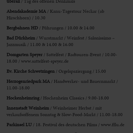
überall
/ Tag des offenen Denkmals
Abendakademie MA
/ Kanu-Tagestour Neckar (ab
Hirschhorn) / 10.30
Bergbahnen
HD
/ Führungen / 10.00 & 14.00
Bad Dürkheim
/ Wurstmarkt / Weinfest / Salonissimo
–
Jazzmusik / 11.00 & 14.00 & 16.00
Domgarten Speyer
/ Sattelfest / Radtouren-Event /
10.00-
18.00 / www.sattelfest-speyer.de
Ev. Kirche Schwetzingen
/ Orgelspaziergang / 15.00
Herzogenriedpark MA
/ Handwerker- und Bauernmarkt /
11.00-18.00
Hockenheimring
/ Hockenheim Classics
/ 9.00-18.00
Innenstadt Weinheim
/ Weinheimer Herbst / mit
verkaufsoffenem Sonntag & Slow
-Food-Markt / 11.00-18.00
Parkinsel LU
/ 18. Festival des deutschen
Films / www.fflu.de