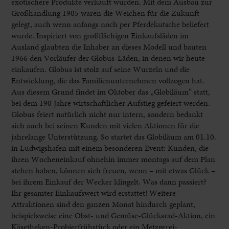
exotischere Produkte verkauft wurden. Mit dem Ausbau zur
Großhandlung 1905 waren die Weichen für die Zukunft
gelegt, auch wenn anfangs noch per Pferdekutsche beliefert
wurde. Inspiriert von großflächigen Einkaufsläden im
Ausland glaubten die Inhaber an dieses Modell und bauten
1966 den Vorläufer der Globus-Läden, in denen wir heute
einkaufen. Globus ist stolz auf seine Wurzeln und die
Entwicklung, die das Familienunternehmen vollzogen hat.
Aus diesem Grund findet im Oktober das „Globiläum“ statt,
bei dem 190 Jahre wirtschaftlicher Aufstieg gefeiert werden.
Globus feiert natürlich nicht nur intern, sondern bedankt
sich auch bei seinen Kunden mit vielen Aktionen für die
jahrelange Unterstützung. So startet das Globiläum am 01.10.
in Ludwigshafen mit einem besonderen Event: Kunden, die
ihren Wocheneinkauf ohnehin immer montags auf dem Plan
stehen haben, können sich freuen, wenn – mit etwas Glück –
bei ihrem Einkauf der Wecker klingelt. Was dann passiert?
Ihr gesamter Einkaufswert wird erstattet! Weitere
Attraktionen sind den ganzen Monat hindurch geplant,
beispielsweise eine Obst- und Gemüse-Glücksrad-Aktion, ein
Käsetheken-Probierfrühstück oder ein Metzgerei-