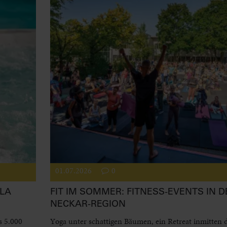
01.07.2026
0
LA
FIT IM SOMMER: FITNESS-EVENTS IN D
NECKAR-REGION
s 5.000
Yoga unter schattigen Bäumen, ein Retreat inmitten 