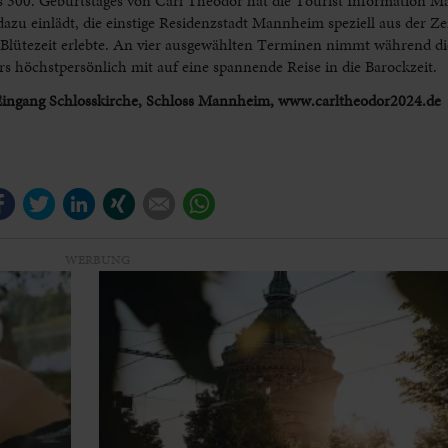
des 300. Geburtstages von Carl Theodor hat die Tourist Information 
dazu einlädt, die einstige Residenzstadt Mannheim speziell aus der Z
 Blütezeit erlebte. An vier ausgewählten Terminen nimmt während di
 höchstpersönlich mit auf eine spannende Reise in die Barockzeit.
kt Eingang Schlosskirche, Schloss Mannheim, www.carltheodor2024.de
Facebook
Twitter
LinkedIn
Xing
E-mail
WhatsApp
WERBUNG