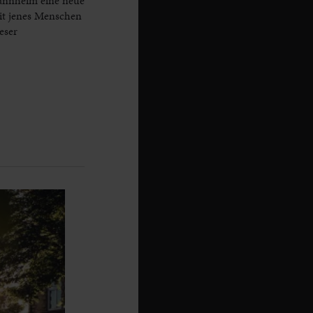
Mannheim eine neue
eit jenes Menschen
eser