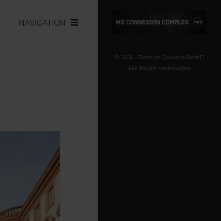
NAVIGATION
© 2026 - Delta im Quadrat GmbH
Alle Rechte vorbehalten.