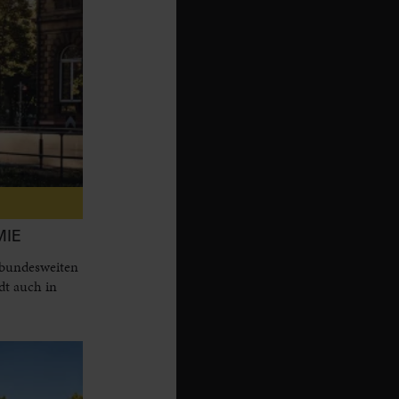
MIE
 bundesweiten
dt auch in