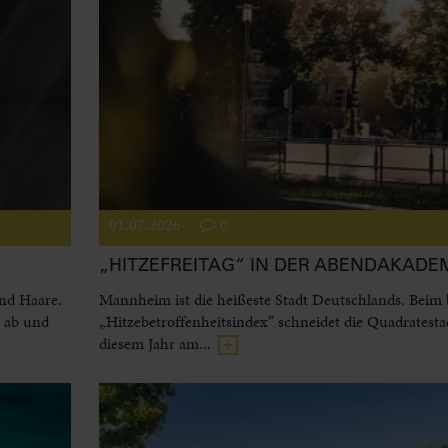
01.07.2026
0
„HITZEFREITAG“ IN DER ABENDAKADE
und Haare.
Mannheim ist die heißeste Stadt Deutschlands. Beim
l ab und
„Hitzebetroffenheitsindex“ schneidet die Quadratesta
diesem Jahr am...