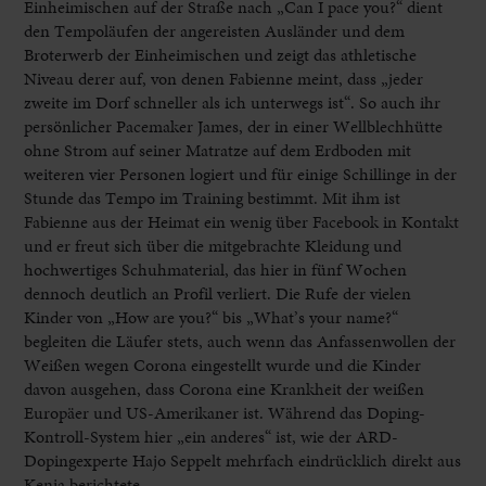
Einheimischen auf der Straße nach „Can I pace you?“ dient
den Tempoläufen der angereisten Ausländer und dem
Broterwerb der Einheimischen und zeigt das athletische
Niveau derer auf, von denen Fabienne meint, dass „jeder
zweite im Dorf schneller als ich unterwegs ist“. So auch ihr
persönlicher Pacemaker James, der in einer Wellblechhütte
ohne Strom auf seiner Matratze auf dem Erdboden mit
weiteren vier Personen logiert und für einige Schillinge in der
Stunde das Tempo im Training bestimmt. Mit ihm ist
Fabienne aus der Heimat ein wenig über Facebook in Kontakt
und er freut sich über die mitgebrachte Kleidung und
hochwertiges Schuhmaterial, das hier in fünf Wochen
dennoch deutlich an Profil verliert. Die Rufe der vielen
Kinder von „How are you?“ bis „What’s your name?“
begleiten die Läufer stets, auch wenn das Anfassenwollen der
Weißen wegen Corona eingestellt wurde und die Kinder
davon ausgehen, dass Corona eine Krankheit der weißen
Europäer und US-Amerikaner ist. Während das Doping-
Kontroll-System hier „ein anderes“ ist, wie der ARD-
Dopingexperte Hajo Seppelt mehrfach eindrücklich direkt aus
Kenia berichtete...