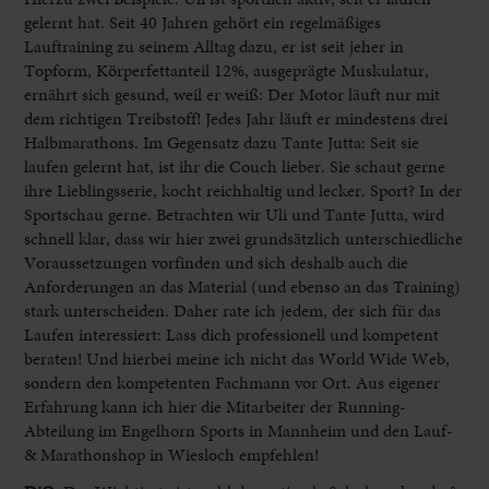
gelernt hat. Seit 40 Jahren gehört ein regelmäßiges
Lauftraining zu seinem Alltag dazu, er ist seit jeher in
Topform, Körperfettanteil 12%, ausgeprägte Muskulatur,
ernährt sich gesund, weil er weiß: Der Motor läuft nur mit
dem richtigen Treibstoff! Jedes Jahr läuft er mindestens drei
Halbmarathons. Im Gegensatz dazu Tante Jutta: Seit sie
laufen gelernt hat, ist ihr die Couch lieber. Sie schaut gerne
ihre Lieblingsserie, kocht reichhaltig und lecker. Sport? In der
Sportschau gerne. Betrachten wir Uli und Tante Jutta, wird
schnell klar, dass wir hier zwei grundsätzlich unterschiedliche
Voraussetzungen vorfinden und sich deshalb auch die
Anforderungen an das Material (und ebenso an das Training)
stark unterscheiden. Daher rate ich jedem, der sich für das
Laufen interessiert: Lass dich professionell und kompetent
beraten! Und hierbei meine ich nicht das World Wide Web,
sondern den kompetenten Fachmann vor Ort. Aus eigener
Erfahrung kann ich hier die Mitarbeiter der Running-
Abteilung im Engelhorn Sports in Mannheim und den Lauf-
& Marathonshop in Wiesloch empfehlen!