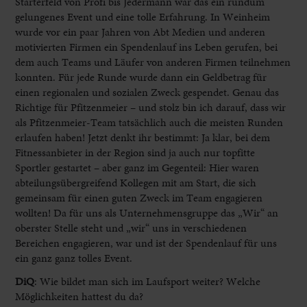
Starterfeld von Profi bis Jedermann war das ein rundum
gelungenes Event und eine tolle Erfahrung. In Weinheim
wurde vor ein paar Jahren von Abt Medien und anderen
motivierten Firmen ein Spendenlauf ins Leben gerufen, bei
dem auch Teams und Läufer von anderen Firmen teilnehmen
konnten. Für jede Runde wurde dann ein Geldbetrag für
einen regionalen und sozialen Zweck gespendet. Genau das
Richtige für Pfitzenmeier – und stolz bin ich darauf, dass wir
als Pfitzenmeier-Team tatsächlich auch die meisten Runden
erlaufen haben! Jetzt denkt ihr bestimmt: Ja klar, bei dem
Fitnessanbieter in der Region sind ja auch nur topfitte
Sportler gestartet – aber ganz im Gegenteil: Hier waren
abteilungsübergreifend Kollegen mit am Start, die sich
gemeinsam für einen guten Zweck im Team engagieren
wollten! Da für uns als Unternehmensgruppe das „Wir“ an
oberster Stelle steht und „wir“ uns in verschiedenen
Bereichen engagieren, war und ist der Spendenlauf für uns
ein ganz ganz tolles Event.
DiQ
: Wie bildet man sich im Laufsport weiter? Welche
Möglichkeiten hattest du da?