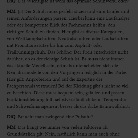
DiQ
: Das Wichtigste ist wohl das optimale Schuhwerk, oder?
MM
:
Ja! Der Schuh muss perfekt sitzen und zum Läufer und
seinen Anforderungen passen. Hierbei kann eine Laufanalyse
oder der kompetente Blick des Fachmanns helfen, den
richtigen Schuh zu finden. Hier gibt es diverse Kategorien,
von Wettkampfschuhen, Neutralschuhen oder Laufschuhen
mit Pronationsstütze bis hin zum Asphalt- oder
Trailrunningschuh. Das Schöne: Der Preis entscheidet nicht
darüber, ob es der richtige Schuh ist. Es muss nicht immer
das aktuelle Modell sein, oftmals unterscheiden sich die
Neujahrsmodelle von den Vorgängern lediglich in der Farbe.
Hier gilt: Anprobieren und auf die Expertise des
Fachpersonals vertrauen! Bei der Kleidung gibt’s nicht so viel
zu beachten. Diese muss bequem sein, gefallen und passen.
Funktionskleidung hilft selbstverständlich beim Temperatur-
und Schweißmanagement besser als das dicke Baumwollshirt.
DiQ
: Braucht man zwingend eine Pulsuhr?
MM
:
Das hängt wie immer von vielen Faktoren ab.
Grundsätzlich gilt: Nein, natürlich kann man auch ohne