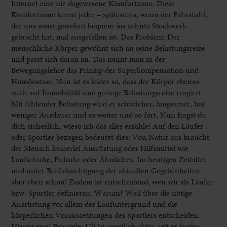
Internet eine nie dagewesene Komfortzone. Diese
Komfortzone kennt jeder – spätestens, wenn der Fahrstuhl,
der uns sonst gewohnt bequem ins zehnte Stockwerk
gebracht hat, mal ausgefallen ist. Das Problem: Der
menschliche Körper gewöhnt sich an seine Belastungsreize
und passt sich daran an. Das nennt man in der
Bewegungslehre das Prinzip der Superkompensation und
Homöostase. Nun ist es leider so, dass der Körper ebenso
auch auf Immobilität und geringe Belastungsreize reagiert.
Mit fehlender Belastung wird er schwächer, langsamer, hat
weniger Ausdauer und so weiter und so fort. Nun fragst du
dich sicherlich, wieso ich das alles erzähle! Auf den Läufer
oder Sportler bezogen bedeutet dies: Von Natur aus braucht
der Mensch keinerlei Ausrüstung oder Hilfsmittel wie
Laufschuhe, Pulsuhr oder Ähnliches. Im heutigen Zeitalter
und unter Berücksichtigung der aktuellen Gegebenheiten
aber eben schon! Zudem ist entscheidend, wen wir als Läufer
bzw. Sportler definieren. Warum? Weil über die nötige
Ausrüstung vor allem der Laufuntergrund und die
körperlichen Voraussetzungen des Sportlers entscheiden.
Hierzu zwei Beispiele: Uli ist sportlich aktiv, seit er laufen