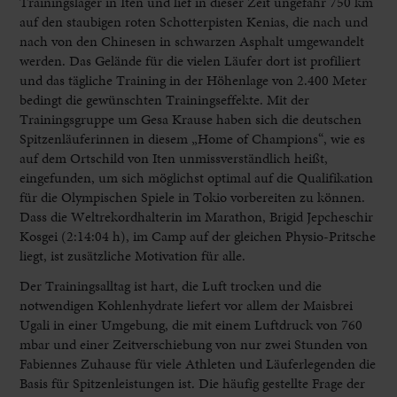
Trainingslager in Iten und lief in dieser Zeit ungefähr 750 km
auf den staubigen roten Schotterpisten Kenias, die nach und
nach von den Chinesen in schwarzen Asphalt umgewandelt
werden. Das Gelände für die vielen Läufer dort ist profiliert
und das tägliche Training in der Höhenlage von 2.400 Meter
bedingt die gewünschten Trainingseffekte. Mit der
Trainingsgruppe um Gesa Krause haben sich die deutschen
Spitzenläuferinnen in diesem „Home of Champions“, wie es
auf dem Ortschild von Iten unmissverständlich heißt,
eingefunden, um sich möglichst optimal auf die Qualifikation
für die Olympischen Spiele in Tokio vorbereiten zu können.
Dass die Weltrekordhalterin im Marathon, Brigid Jepcheschir
Kosgei (2:14:04 h), im Camp auf der gleichen Physio-Pritsche
liegt, ist zusätzliche Motivation für alle.
Der Trainingsalltag ist hart, die Luft trocken und die
notwendigen Kohlenhydrate liefert vor allem der Maisbrei
Ugali in einer Umgebung, die mit einem Luftdruck von 760
mbar und einer Zeitverschiebung von nur zwei Stunden von
Fabiennes Zuhause für viele Athleten und Läuferlegenden die
Basis für Spitzenleistungen ist. Die häufig gestellte Frage der