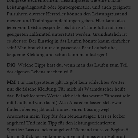
komplexe Rechenformeln, Leistungstests wie eine Laktat-
Leistungsdiagnostik oder Spiroergometrie, und auch geeignete
Pulsuhren diverser Hersteller können den Leistungszustand
messen und Trainingsempfehlungen geben. Hier kann also
jeder vom Leistungssportler bis hin zu Tante Jutta mit dem
geeigneten Hilfsmittel unterstützt werden. Grundsätzlich ist
es aber so: Der Einstieg in das Laufen könnte kaum einfacher
sein! Man braucht nur ein passendes Paar Laufschuhe,
bequeme Kleidung und schon kann man loslegen!
DiQ
: Welche Tipps hast du, wenn man das Laufen zum Teil
des eigenen Lebens machen will?
MM
:
Für Hartgesottene gilt: Es gibt kein schlechtes Wetter,
nur die falsche Kleidung. Für mich als Warmduscher heißt
das: Bei schlechtem Wetter ziehe ich das warme Fitnessstudio
mit Laufband vor. (lacht) Also Ausreden lassen sich zwar
finden, aber es gibt auch immer einen Lösungsweg!
Ansonsten mein Tipp für den Neueinsteiger: Lass es locker
angehen! Und mein Tipp für den leistungsorientierten
Sportler: Lass es locker angehen! Niemand muss zu Beginn 5
km am Stück joggen können, niemand muss zum Vollprofi