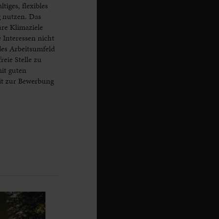
iges, flexibles
 nutzen. Das
hre Klimaziele
 Interessen nicht
des Arbeitsumfeld
eie Stelle zu
mit guten
it zur Bewerbung