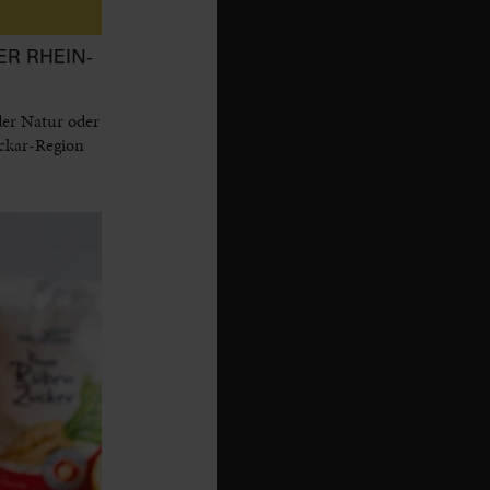
ER RHEIN-
der Natur oder
eckar-Region