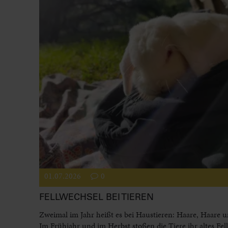
01.07.2026
0
FELLWECHSEL BEI TIEREN
Zweimal im Jahr heißt es bei Haustieren: Haare, Haare 
Im Frühjahr und im Herbst stoßen die Tiere ihr altes Fel