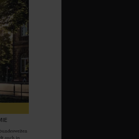
MIE
 bundesweiten
dt auch in