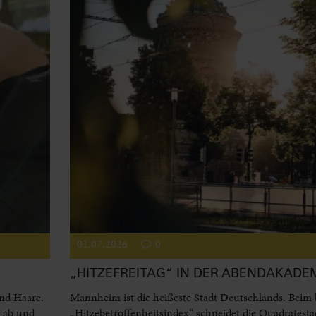
01.07.2026
0
„HITZEFREITAG“ IN DER ABENDAKADE
und Haare.
Mannheim ist die heißeste Stadt Deutschlands. Beim
l ab und
„Hitzebetroffenheitsindex“ schneidet die Quadratesta