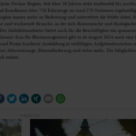
hein-Neckar-Region. Seit über 30 Jahren steht stadtmobil für nachhalt
nd Kundinnen über 750 Fahrzeuge an rund 270 Stationen regelmäßig
Region immer mehr an Bedeutung und unterstützt die Städte dabei, i
iche und wachsende Branche, in der sich ökonomische und ökologische
Der Mobilitätsanbieter bietet auch für die Beschäftigten ein spannen
fmann/-frau für Büromanagement gibt es ab August 2024 noch eine fr
 und Praxis fundierte Ausbildung in vielfältigen Aufgabenbereichen 
er Altersvorsorge, Fitnessförderung und vieles mehr. Die Möglichke
ch online.
Facebook
Twitter
LinkedIn
Xing
E-mail
WhatsApp
WERBUNG