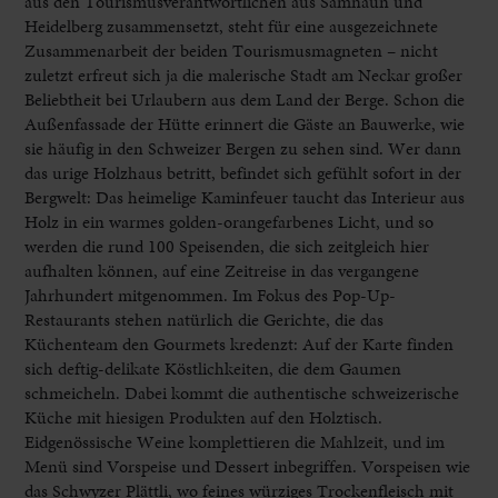
aus den Tourismusverantwortlichen aus Samnaun und
Heidelberg zusammensetzt, steht für eine ausgezeichnete
Zusammenarbeit der beiden Tourismusmagneten – nicht
zuletzt erfreut sich ja die malerische Stadt am Neckar großer
Beliebtheit bei Urlaubern aus dem Land der Berge. Schon die
Außenfassade der Hütte erinnert die Gäste an Bauwerke, wie
sie häufig in den Schweizer Bergen zu sehen sind. Wer dann
das urige Holzhaus betritt, befindet sich gefühlt sofort in der
Bergwelt: Das heimelige Kaminfeuer taucht das Interieur aus
Holz in ein warmes golden-orangefarbenes Licht, und so
werden die rund 100 Speisenden, die sich zeitgleich hier
aufhalten können, auf eine Zeitreise in das vergangene
Jahrhundert mitgenommen. Im Fokus des Pop-Up-
Restaurants stehen natürlich die Gerichte, die das
Küchenteam den Gourmets kredenzt: Auf der Karte finden
sich deftig-delikate Köstlichkeiten, die dem Gaumen
schmeicheln. Dabei kommt die authentische schweizerische
Küche mit hiesigen Produkten auf den Holztisch.
Eidgenössische Weine komplettieren die Mahlzeit, und im
Menü sind Vorspeise und Dessert inbegriffen. Vorspeisen wie
das Schwyzer Plättli, wo feines würziges Trockenfleisch mit