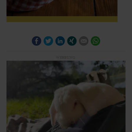
Facebook
Twitter
LinkedIn
Xing
E-mail
WhatsApp
WERBUNG