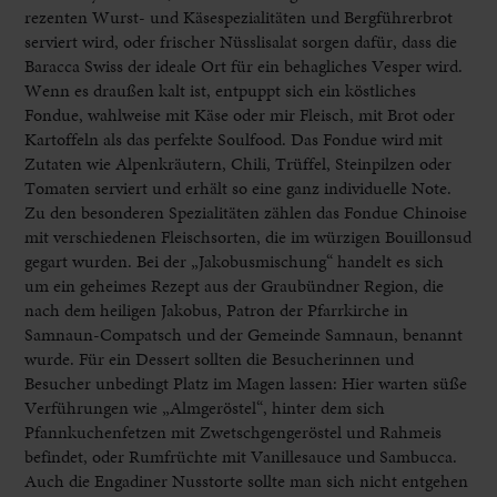
rezenten Wurst- und Käsespezialitäten und Bergführerbrot
serviert wird, oder frischer Nüsslisalat sorgen dafür, dass die
Baracca Swiss der ideale Ort für ein behagliches Vesper wird.
Wenn es draußen kalt ist, entpuppt sich ein köstliches
Fondue, wahlweise mit Käse oder mir Fleisch, mit Brot oder
Kartoffeln als das perfekte Soulfood. Das Fondue wird mit
Zutaten wie Alpenkräutern, Chili, Trüffel, Steinpilzen oder
Tomaten serviert und erhält so eine ganz individuelle Note.
Zu den besonderen Spezialitäten zählen das Fondue Chinoise
mit verschiedenen Fleischsorten, die im würzigen Bouillonsud
gegart wurden. Bei der „Jakobusmischung“ handelt es sich
um ein geheimes Rezept aus der Graubündner Region, die
nach dem heiligen Jakobus, Patron der Pfarrkirche in
Samnaun-Compatsch und der Gemeinde Samnaun, benannt
wurde. Für ein Dessert sollten die Besucherinnen und
Besucher unbedingt Platz im Magen lassen: Hier warten süße
Verführungen wie „Almgeröstel“, hinter dem sich
Pfannkuchenfetzen mit Zwetschgengeröstel und Rahmeis
befindet, oder Rumfrüchte mit Vanillesauce und Sambucca.
Auch die Engadiner Nusstorte sollte man sich nicht entgehen