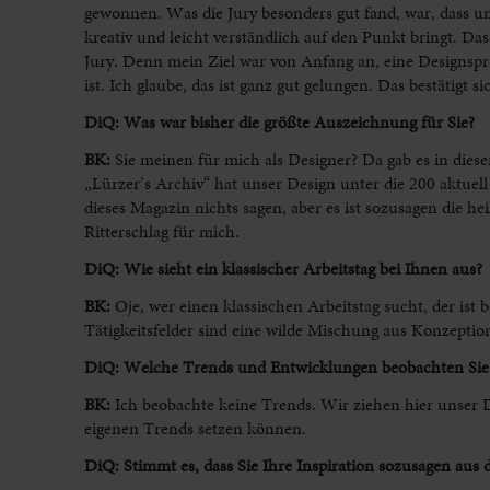
gewonnen. Was die Jury besonders gut fand, war, dass u
kreativ und leicht verständlich auf den Punkt bringt. Das 
Jury. Denn mein Ziel war von Anfang an, eine Designspra
ist. Ich glaube, das ist ganz gut gelungen. Das bestätig
DiQ: Was war bisher die größte Auszeichnung für Sie?
BK:
Sie meinen für mich als Designer? Da gab es in die
„Lürzer’s Archiv“ hat unser Design unter die 200 aktuel
dieses Magazin nichts sagen, aber es ist sozusagen die 
Ritterschlag für mich.
DiQ: Wie sieht ein klassischer Arbeitstag bei Ihnen aus?
BK:
Oje, wer einen klassischen Arbeitstag sucht, der ist be
Tätigkeitsfelder sind eine wilde Mischung aus Konzeption
DiQ: Welche Trends und Entwicklungen beobachten Sie 
BK:
Ich beobachte keine Trends. Wir ziehen hier unser D
eigenen Trends setzen können.
DiQ: Stimmt es, dass Sie Ihre Inspiration sozusagen au