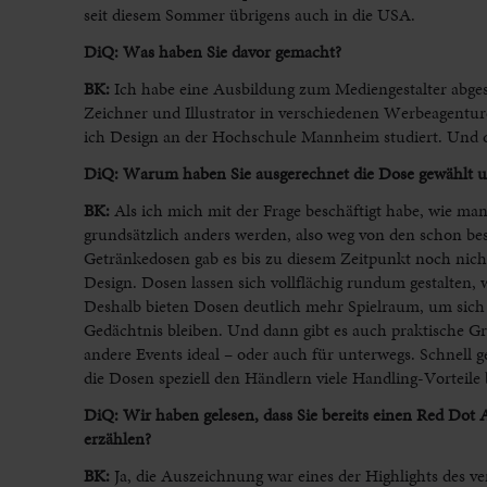
seit diesem Sommer übrigens auch in die USA.
DiQ: Was haben Sie davor gemacht?
BK:
Ich habe eine Ausbildung zum Mediengestalter abges
Zeichner und Illustrator in verschiedenen Werbeagenture
ich Design an der Hochschule Mannheim studiert. Un
DiQ: Warum haben Sie ausgerechnet die Dose gewählt u
BK:
Als ich mich mit der Frage beschäftigt habe, wie m
grundsätzlich anders werden, also weg von den schon be
Getränkedosen gab es bis zu diesem Zeitpunkt noch nicht
Design. Dosen lassen sich vollflächig rundum gestalten, 
Deshalb bieten Dosen deutlich mehr Spielraum, um sich 
Gedächtnis bleiben. Und dann gibt es auch praktische Gr
andere Events ideal – oder auch für unterwegs. Schnell 
die Dosen speziell den Händlern viele Handling-Vorteile 
DiQ: Wir haben gelesen, dass Sie bereits einen Red Dot
erzählen?
BK:
Ja, die Auszeichnung war eines der Highlights des 