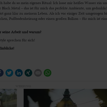
ich habe da so mein eigenes Ritual: Ich lasse mir heißes Wasser ein u
 Black Metal – das ist für mich das perfekte Ambiente, um gedankli
t ganz klar zu meinem Leben. Als ich vor einiger Zeit umgezogen bi
ecken, Fußbodenheizung oder einen großen Balkon – für mich ist e
r.
r seine Arbeit und warum?
tyle sprechen für sich!
inblicke!
Facebook
Twitter
LinkedIn
Xing
E-mail
WhatsApp
WERBUNG