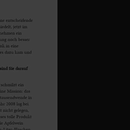
eine entscheidende
delt, jetzt im
rnehmen ein
ung noch besser
nk in eine
 es dazu kam und
ind Sie darauf
schmilzt ein
ne Mission: das
hrtausendwende in
hr 2008 lag bei
t nicht gelegen,
ses tolle Produkt
wie Apfelwein
n-Liter-Flaschen