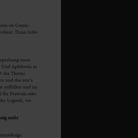
erem als Comic-
erdient. Dann habe
Verpackung muss
. Und Apfelwein in
st das Thema
en und das war’s.
e auffallen und im
für Festivals oder
er Logistik, wo
enig mehr
tionsdesign