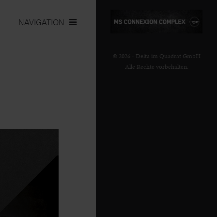
NAVIGATION
© 2026 - Delta im Quadrat GmbH
Alle Rechte vorbehalten.