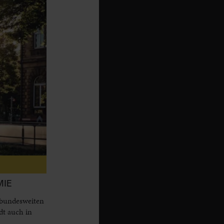
MIE
 bundesweiten
dt auch in