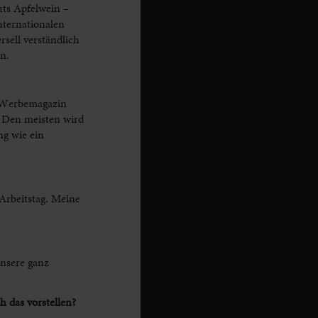
uts Apfelwein –
internationalen
sell verständlich
n.
e Werbemagazin
. Den meisten wird
ng wie ein
 Arbeitstag. Meine
unsere ganz
 das vorstellen?