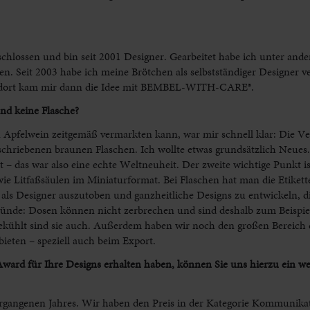
chlossen und bin seit 2001 Designer. Gearbeitet habe ich unter and
n. Seit 2003 habe ich meine Brötchen als selbstständiger Designer v
d dort kam mir dann die Idee mit BEMBEL-WITH-CARE®.
nd keine Flasche?
an Apfelwein zeitgemäß vermarkten kann, war mir schnell klar: Die 
schriebenen braunen Flaschen. Ich wollte etwas grundsätzlich Neues
 – das war also eine echte Weltneuheit. Der zweite wichtige Punkt i
wie Litfaßsäulen im Miniaturformat. Bei Flaschen hat man die Etikett
als Designer auszutoben und ganzheitliche Designs zu entwickeln, di
ünde: Dosen können nicht zerbrechen und sind deshalb zum Beispiel 
gekühlt sind sie auch. Außerdem haben wir noch den großen Bereich d
bieten – speziell auch beim Export.
 Award für Ihre Designs erhalten haben, können Sie uns hierzu ein w
vergangenen Jahres. Wir haben den Preis in der Kategorie Kommunika