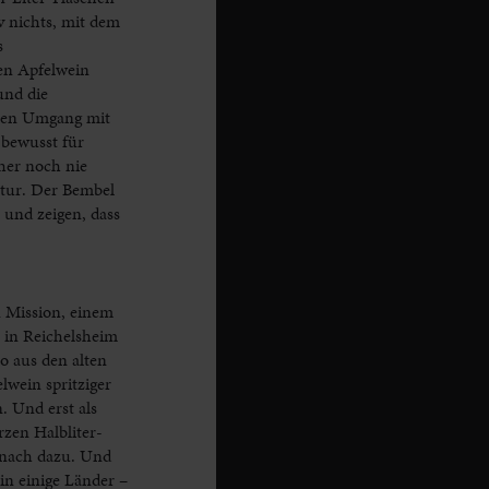
v nichts, mit dem
s
en Apfelwein
und die
amen Umgang mit
 bewusst für
her noch nie
ltur. Der Bembel
 und zeigen, dass
n Mission, einem
r in Reichelsheim
o aus den alten
wein spritziger
. Und erst als
zen Halbliter-
 nach dazu. Und
in einige Länder –