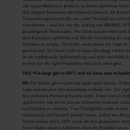
mit Aquarellbildchen gesehen, in denen Apfelwein typisc
sich jüngere Menschen identifizieren können. Im Rahmen
Vermarktungskonzept für ein „totes“ Produkt zu entwic
entschieden – und das war der Anfang von BEMBEL-WIT
grundlegende Markenidee. Der Markenname leitet sich 
dem Kulturgut Apfelwein auf. Bei der Gestaltung des L
Irritation zu sorgen. Das heißt, man schaut das Logo a
gesehen hat. Im Detail wirkt es dann allerdings wieder n
ist der traditionelle Apfelweinkrug und steht sinnbildlic
es jetzt mit der Apfelweinkultur steil nach oben geht.
DiQ: Wie lange gibt es BWC und wo kann man es kaufe
BK:
Die Marke gibt es jetzt seit exakt zehn Jahren. Wobe
Logo und ein paar Merchandising-Artikeln war. Der Apfel
den perfekten Partner gefunden hatte. Denn was ich woll
Apfelsorten, wie sie bei uns im Odenwald wachsen. Auße
und frischer zu machen. Vom Trinkgefühl sollte es eher 
Geschmack und Qualität perfekt waren, haben wir die er
Dosen kamen dann 2009. Auch die drei gemischten Sort
heute finden unsere Apfelwein-Fans die Produkte an ca. 