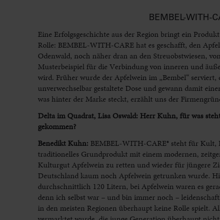
BEMBEL-WITH-C
Eine Erfolgsgeschichte aus der Region bringt ein Produkt
Rolle: BEMBEL-WITH-CARE hat es geschafft, den Apfelw
Odenwald, noch näher dran an den Streuobstwiesen, von 
Musterbeispiel für die Verbindung von inneren und äuß
wird. Früher wurde der Apfelwein im „Bembel“ servier
unverwechselbar gestaltete Dose und gewann damit ein
was hinter der Marke steckt, erzählt uns der Firmengr
Delta im Quadrat, Lisa Oswald: Herr Kuhn, für was st
gekommen?
Benedikt Kuhn:
BEMBEL-WITH-CARE® steht für Kult, Lebe
traditionelles Grundprodukt mit einem modernen, zeitg
Kulturgut Apfelwein zu retten und wieder für jüngere Z
Deutschland kaum noch Apfelwein getrunken wurde. Hierz
durchschnittlich 120 Litern, bei Apfelwein waren es gera
denn ich selbst war – und bin immer noch – leidenschaf
in den meisten Regionen überhaupt keine Rolle spielt. Al
vermarktet wurde, die junge Generation überhaupt nicht