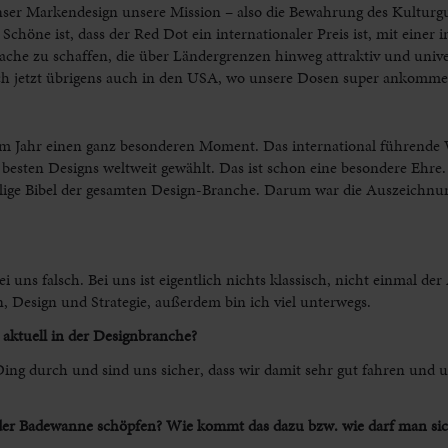
nser Markendesign unsere Mission – also die Bewahrung des Kulturg
Schöne ist, dass der Red Dot ein internationaler Preis ist, mit einer 
che zu schaffen, die über Ländergrenzen hinweg attraktiv und univer
t sich jetzt übrigens auch in den USA, wo unsere Dosen super ankomme
sem Jahr einen ganz besonderen Moment. Das international führend
l besten Designs weltweit gewählt. Das ist schon eine besondere Ehre
heilige Bibel der gesamten Design-Branche. Darum war die Auszeichnu
i uns falsch. Bei uns ist eigentlich nichts klassisch, nicht einmal der
, Design und Strategie, außerdem bin ich viel unterwegs.
aktuell in der Designbranche?
ing durch und sind uns sicher, dass wir damit sehr gut fahren und 
s der Badewanne schöpfen? Wie kommt das dazu bzw. wie darf man sich