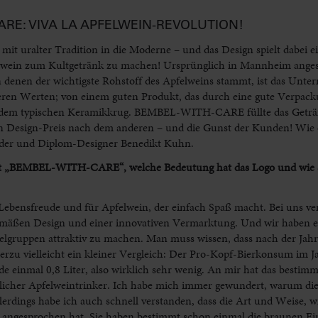
ARE: VIVA LA APFELWEIN-REVOLUTION!
 mit uralter Tradition in die Moderne – und das Design spielt dabei 
ein zum Kultgetränk zu machen! Ursprünglich in Mannheim angesie
denen der wichtigste Rohstoff des Apfelweins stammt, ist das Unte
eren Werten; von einem guten Produkt, das durch eine gute Verpack
t, dem typischen Keramikkrug. BEMBEL-WITH-CARE füllte das Geträ
en Design-Preis nach dem anderen – und die Gunst der Kunden! Wie
ünder und Diplom-Designer Benedikt Kuhn.
eht „BEMBEL-WITH-CARE“, welche Bedeutung hat das Logo und wie s
ns­­freude und für Apfelwein, der einfach Spaß macht. Bei uns ver
emäßen Design und einer innovativen Vermarktung. Und wir haben ei
ielgruppen attraktiv zu machen. Man muss wissen, dass nach der Ja
u vielleicht ein kleiner Vergleich: Der Pro-Kopf-Bierkonsum im Ja
de einmal 0,8 Liter, also wirklich sehr wenig. An mir hat das bestimm
tlicher Apfelweintrinker. Ich habe mich immer gewundert, warum die
lerdings habe ich auch schnell verstanden, dass die Art und Weise, 
 angesprochen hat. Sie haben bestimmt schon einmal die braunen Ei