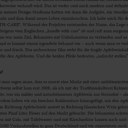
herweise verkauft wird. Das ist weder cool noch modern und definiti
 meines Design-Studiums hatten wir dann die Aufgabe, ein visuelle
keln und ihm damit neues Leben einzuhauchen. Ich habe mich für d
H-CARE®. Während des Projektes entstanden der Name, das Logo 
übrigens vom Englischen „handle with care“ ab und ruft zum sorgs
ogos war mein Ziel, Bekanntes mit Unbekanntem zu verbinden und so
n und es kommt einem irgendwie bekannt vor – auch wenn man es vor
eu und frisch. Das zerbrochene Glas steht für die fragile Apfelweinku
h für den Apfelwein. Und die beiden Pfeile bedeuten „aufrecht stellen“
n?
i man sagen muss, dass es zuerst eine Marke mit einer ambitionierte
wein selbst kam erst 2008, als ich mit der Traditionskelterei Kräme
te, war ein milder und naturbelassener Apfelwein aus Streuobst – als
rdem haben wir ein bisschen Kohlensäure hinzugefügt, um den Apfel
in Richtung Apfelschorle anstatt in Richtung klassischen Wein gehen
sten Fünf-Liter Fässer auf den Markt gebracht. Die bekannten schwar
en mit Cola, mit Tafelwasser und mit Kirschnektar kamen nach und
3500 Verkaufsstellen in ganz Deutschland und wir exportieren auch 