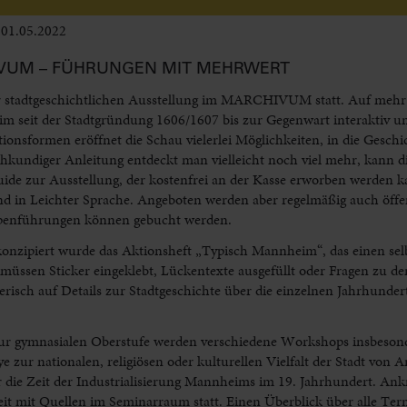
01.05.2022
Leben im Delta
VUM – FÜHRUNGEN MIT MEHRWERT
r stadtgeschichtlichen Ausstellung im MARCHIVUM statt. Auf mehr 
im seit der Stadtgründung 1606/1607 bis zur Gegenwart interaktiv u
ionsformen eröffnet die Schau vielerlei Möglichkeiten, in die Gesch
achkundiger Anleitung entdeckt man vielleicht noch viel mehr, kann d
ide zur Ausstellung, der kostenfrei an der Kasse erworben werden ka
nd in Leichter Sprache. Angeboten werden aber regelmäßig auch öff
ppenführungen können gebucht werden.
 konzipiert wurde das Aktionsheft „Typisch Mannheim“, das einen se
müssen Sticker eingeklebt, Lückentexte ausgefüllt oder Fragen zu de
risch auf Details zur Stadtgeschichte über die einzelnen Jahrhunder
zur gymnasialen Oberstufe werden verschiedene Workshops insbeson
e zur nationalen, religiösen oder kulturellen Vielfalt der Stadt von 
ie Zeit der Industrialisierung Mannheims im 19. Jahrhundert. Ank
eit mit Quellen im Seminarraum statt. Einen Überblick über alle Te