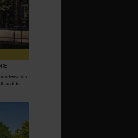
MIE
 bundesweiten
dt auch in