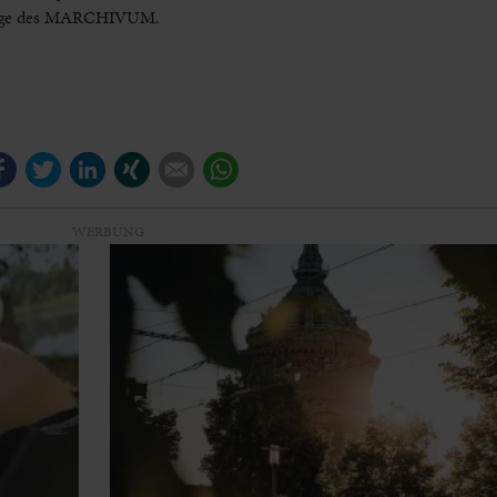
page des MARCHIVUM.
Facebook
Twitter
LinkedIn
Xing
E-mail
WhatsApp
WERBUNG