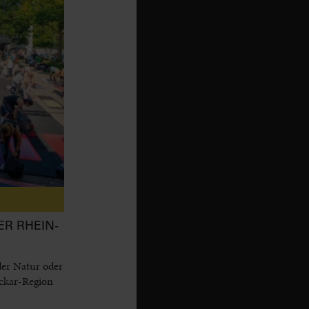
ER RHEIN-
der Natur oder
eckar-Region