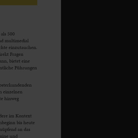
als 500
nd multimedial
ichte einzutauchen.
irekt Fragen
nn, bietet eine
entliche Führungen
lbsterkundenden
n einzelnen
te hinweg
dere im Kontext
Anbeginn bis heute
nüpfend an das
rmine und