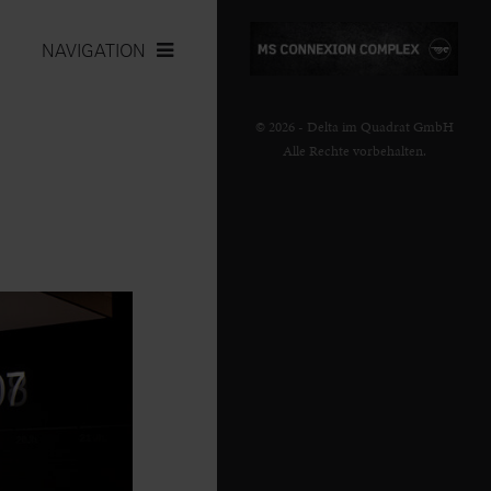
NAVIGATION
© 2026 - Delta im Quadrat GmbH
Alle Rechte vorbehalten.