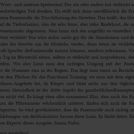
zu Wort- und anderen Spielereien! Der ein oder andere hat vielleicht 
 merkwürdigen Teil abrollen. Da stellt sich dann unwillkürlich die 
nnten Faszienrolle die Durchblutung des Gewebes. Das heißt, das Ge
auf die Tiefenfaszien, also die sehr feine, aber zähe Bindehaut, di
 voneinander abgrenzen. Man kann sich das ungefähr so vorstellen w
z verklebt? Das wäre sicher nicht gut für die Mandarinen und de
z, also das Gewebe um die Muskeln, wieder, denn wenn sie verkl
rofi-Sportler dieFaszienrolle nutzen können, sondern jedermann. Vor
 Tag im Bürostuhl sitzen, sollten es vielleicht mal ausprobieren, 
greifen. Wo aber kann man den richtigen Umgang mit der Faszie
ier die Nummer eins in der Region. Das liegt zum einen an Bereic
wie den Flächen für das Functional Training, wo man mit dem eig
llness-Angebote bei, da Körper und Geist nicht nur den täglich
en. Gesundheit ist der dritte Aspekt des ganzheitlichenKonzeptes
 nicht viel. Es hängt eben alles zusammen! Klar, dass auch das Fas
 die Pfitzenmeier wöchentlich anbietet, finden sich auch die Fas
Experten. So wird gewährleistet, dass die Faszienrolle auch richtig
lebungen um dieMuskulatur herum lösen kann. Es bleibt dabei: Ein
ness-Experte dieser Ausgabe, Simon Fußer.
ern vorstellen?