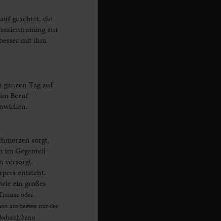
uf geachtet, die
aszientraining zur
besser mit ihm
en ganzen Tag auf
 im Beruf
enwirken.
chmerzen sorgt,
 im Gegenteil
 versorgt.
pers entsteht.
 wie ein großes
Trainer oder
an am besten mit der
 dadurch kann