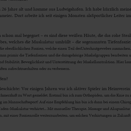
n 26 Jahre alt und komme aus Ludwigshafen. Ich habe kürzlich meine
meier. Dort arbeite ich seit einigen Monaten alsSportlicher Leiter im
ien schon mal begegnet – es sind diese weißen Häute, die das rohe Ste
ebes, welches die Muskulatur umhüllt – die sogenannten Tiefenfasz
die oberflächlichen Faszien, welche einen Teil desUnterhautgewebes ausmachen, 
 man primär die Tiefenfaszien und die dazugehörige Muskelgruppen bearbeiten u
ind Stabilität, Beweglichkeit und Unterstützung der Muskelkontraktion. Hier ko
ten aufrechtzuerhalten oder zu verbessern.
den?
Geschichte: Vor einigen Jahren war ich aktiver Spieler im Heimverein
schmerzhaft zu Wort gemeldet. Erstmal bin ich zum Orthopäden, um das Knie zu 
rig im Mannschaftssport! Auf eine Empfehlung hin bin ich dann bei einem Chirop
Waden-Muskulatur verhärtet... Mit manueller Therapie, Massage und Akupunktur 
, mit einer Faszienrolle weiterzuarbeiten, um solchen Verhärtungen in Zukunf