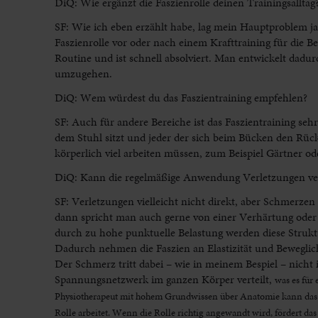
DiQ: Wie ergänzt die Faszienrolle deinen Trainingsalltag
SF: Wie ich eben erzählt habe, lag mein Hauptproblem j
Faszienrolle vor oder nach einem Krafttraining für die B
Routine und ist schnell absolviert. Man entwickelt dadu
umzugehen.
DiQ: Wem würdest du das Faszientraining empfehlen?
SF: Auch für andere Bereiche ist das Faszientraining seh
dem Stuhl sitzt und jeder der sich beim Bücken den Rüc
körperlich viel arbeiten müssen, zum Beispiel Gärtner
DiQ: Kann die regelmäßige Anwendung Verletzungen ve
SF: Verletzungen vielleicht nicht direkt, aber Schmerz
dann spricht man auch gerne von einer Verhärtung ode
durch zu hohe punktuelle Belastung werden diese Struktu
Dadurch nehmen die Faszien an Elastizität und Beweglic
Der Schmerz tritt dabei – wie in meinem Bespiel – nicht i
Spannungsnetzwerk im ganzen Körper verteilt,
was es für
Physiotherapeut mit hohem Grundwissen über Anatomie kann das T
Rolle arbeitet. Wenn die Rolle richtig angewandt wird, fördert 