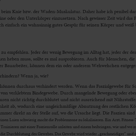
?
a beim Knie bzw. der Waden-Muskulatur. Daher habe ich penibel dara
eine oder den Unterkörper einzusetzen. Nach gewisser Zeit wird das F
rch einfach ein wahnsinnig gutes Gespür für seinen Körper und weiß 
r zu empfehlen. Jeder der wenig Bewegung im Alltag hat, jeder der d
ken heben muss, sollte es mal ausprobieren. Auch für Menschen, die
 oder Bauarbeiter, können dem ein oder anderem Wehwehchen entgeg
rhindern? Wenn ja, wie?
en können durchaus verhindert werden. Wenn das Faszialgewebe für S
r von verklebtem Bindegewebe. Durch mangelnde Bewegung oder eben
ren nicht richtig durchblutet und nicht ausreichend mit Nährstoffen
hkeit ab, wodurch eine ungleichmäßige Abnutzung des restlichen Kör
mmer direkt an der Stelle auf, wo die Ursache liegt. Die Faszien sind
 einen Laien schwierig macht die Problemzone zu lokalisieren. Ein Arzt, Fitness-
rainieren mit einer Faszienrolle anleiten und einem beibringen, wie und wo m
das die Durchblutung des Gewebes. Das Gewebe wird wieder „geschmeidiger“ und