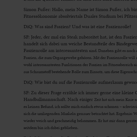
Simon Fußer: Hallo, mein Name ist Simon Fußer, ich bi
Fitnessökonomie absolviertals Duales Studium bei Pfitzen
DiQ: Was sind Faszien? Und was ist eine Faszienrolle?
SF: Jeder, der mal ein Steak zubereitet hat, ist den Fasz
handelt sich dabei um weiche Bestandteile des Bindegew
Faszienrolle am interessantesten
sind. Daneben gibt es noch 
Faszien, die zum Organgewebe gehören. Mit der Faszienrolle will
wohl interessantesten Funktionen der Faszien im Fitnessbereich s
aus Schaumstoff bestehende Rolle zum Einsatz, um diese Eigenschaf
DiQ: Wie bist du auf die Faszienrolle aufmerksam gewor
SF: Zu dieser Frage erzähle ich immer gerne eine kleine 
Handballmannschaft. Nach einiger
Zeit hat sich mein Knie 
es keinen Befund, ich sollte mich einfach etwas schonen – schwie
sich die umliegenden Muskeln genauer betrachtet hat. Ergebnis: 
wieder weich und geschmeidig bekommen. Er hat mir dann geraten
seitdem bin ich dabei geblieben.