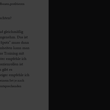
fbauen,profitieren
achten?
nd gleichmäßig
nangenehm. Das ist
t-Spots“ muss dann
Einheiten kann man
as Training mit
ter empfehle ich
szienrollen ist
 gibt es
eiger empfehle ich
 einem Set je nach
 entsprechenden