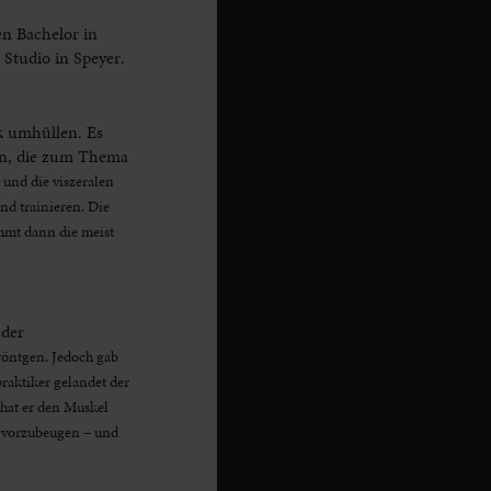
n Bachelor in
 Studio in Speyer.
ak umhüllen. Es
ien, die zum Thema
und die viszeralen
nd trainieren. Die
mmt dann die meist
 der
röntgen. Jedoch gab
raktiker gelandet der
hat er den Muskel
t vorzubeugen – und