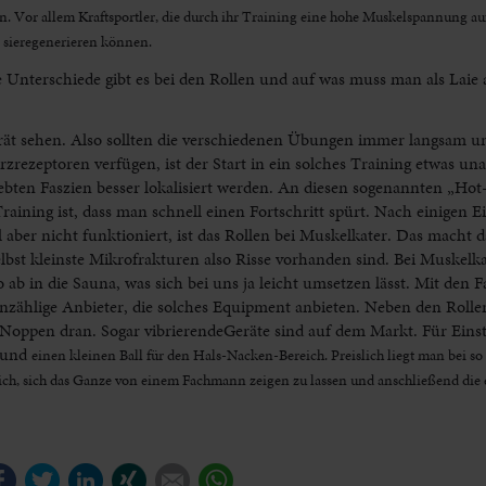
. Vor allem Kraftsportler, die durch ihr Training eine hohe Muskelspannung au
sieregenerieren können.
 Unterschiede gibt es bei den Rollen und auf was muss man als Laie 
rät sehen. Also sollten die verschiedenen Übungen immer langsam u
zrezeptoren verfügen, ist der Start in ein solches Training etwas u
ebten Faszien besser lokalisiert werden. An diesen sogenannten „Ho
raining ist, dass man schnell einen Fortschritt spürt. Nach einigen 
aber nicht funktioniert, ist das Rollen bei Muskelkater. Das macht d
bst kleinste Mikrofrakturen also Risse vorhanden sind. Bei Muskelka
in die Sauna, was sich bei uns ja leicht umsetzen lässt. Mit den Fa
nzählige Anbieter, die solches Equipment anbieten. Neben den Rollen
t Noppen dran. Sogar vibrierendeGeräte sind auf dem Markt. Für Einst
d und
einen kleinen Ball für den Hals-Nacken-Bereich. Preislich liegt man bei so
lich, sich das Ganze von einem Fachmann zeigen zu lassen und anschließend die
Facebook
Twitter
LinkedIn
Xing
E-mail
WhatsApp