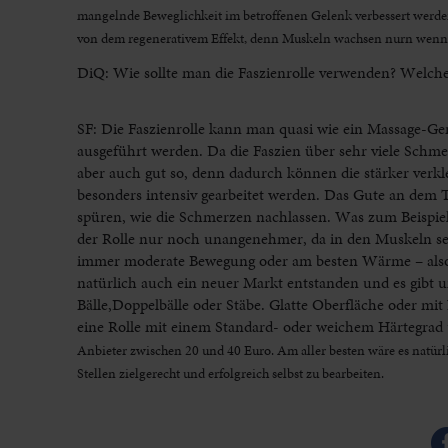
mangelnde Beweglichkeit im betroffenen Gelenk verbessert werden
von dem regenerativem Effekt, denn Muskeln wachsen nurn wenn 
DiQ: Wie sollte man die Faszienrolle verwenden? Welche
SF: Die Faszienrolle kann man quasi wie ein Massage-Ge
ausgeführt werden. Da die Faszien über sehr viele Schmer
aber auch gut so, denn dadurch können die stärker verkl
besonders intensiv gearbeitet werden. Das Gute an dem T
spüren, wie die Schmerzen nachlassen. Was zum Beispiel 
der Rolle nur noch unangenehmer, da in den Muskeln sel
immer moderate Bewegung oder am besten Wärme – also ab 
natürlich auch ein neuer Markt entstanden und es gibt u
Bälle,Doppelbälle oder Stäbe. Glatte Oberfläche oder mi
eine Rolle mit einem Standard- oder weichem Härtegra
Anbieter zwischen 20 und 40 Euro. Am aller besten wäre es natür
Stellen zielgerecht und erfolgreich selbst zu bearbeiten.