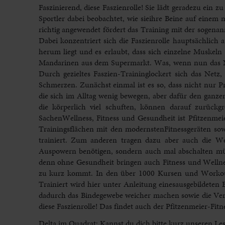
Faszinierend, diese Faszienrolle! Sie lädt geradezu ein 
Sportler dabei beobachtet, wie sieihre Beine auf einem
richtig angewendet fördert das Training mit der sogena
Dabei konzentriert sich die Faszienrolle hauptsächlich 
herum liegt und es erlaubt, dass sich einzelne Muskeln
Mandarinen aus dem Supermarkt. Was, wenn nun das Net
Durch gezieltes Faszien-Traininglockert sich das Net
Schmerzen. Zunächst einmal ist es so, dass nicht nur P
die sich im Alltag wenig bewegen, aber dafür den ganzen
die körperlich viel schuften, können darauf zurück
SachenWellness, Fitness und Gesundheit ist Pfitzenme
Trainingsflächen mit den modernstenFitnessgeräten so
trainiert. Zum anderen tragen dazu aber auch die We
Auspowern benötigen, sondern auch mal abschalten müss
denn ohne Gesundheit bringen auch Fitness und Wellness
zu kurz kommt. In den über 1000 Kursen und Workouts,
Trainiert wird hier unter Anleitung einesausgebildeten 
dadurch das Bindegewebe weicher machen sowie die Verk
diese Faszienrolle! Das findet auch der Pfitzenmeier-Fit
Delta im Quadrat: Kannst du dich bitte kurz unseren Les