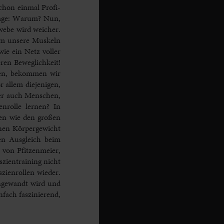
schon einmal Profi-
Frage: Warum? Nun,
webe wird weicher.
e um unsere Muskeln
ie ein Netz voller
ren Beweglichkeit!
eben, bekommen wir
 allem diejenigen,
aber auch Menschen,
nrolle lernen? In
hen wie den großen
enen Körpergewicht
en Ausgleich beim
 von Pfitzenmeier,
zientraining nicht
zienrollen wieder.
 angewandt wird und
fach faszinierend,