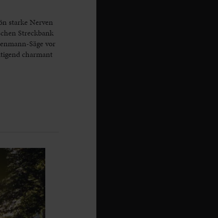
hön starke Nerven
schen Streckbank
nsenmann-Säge vor
ltigend charmant