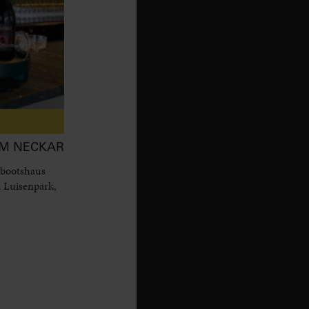
AM NECKAR
 bootshaus
 Luisenpark,