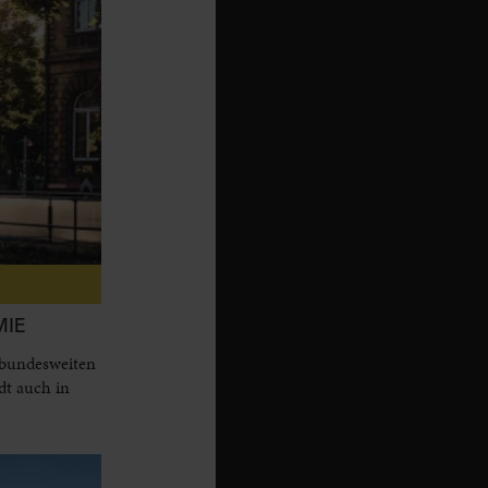
MIE
 bundesweiten
dt auch in