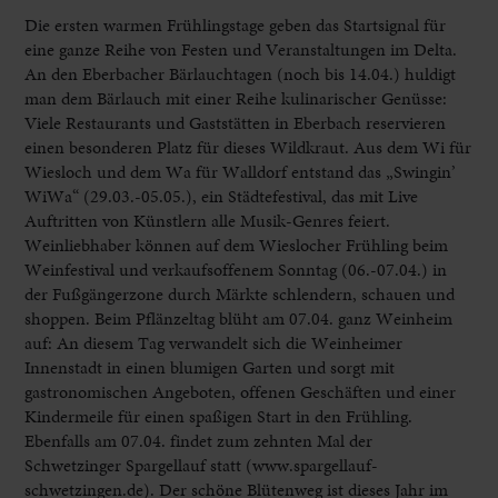
Die ersten warmen Frühlingstage geben das Startsignal für
eine ganze Reihe von Festen und Veranstaltungen im Delta.
An den Eberbacher Bärlauchtagen (noch bis 14.04.) huldigt
man dem Bärlauch mit einer Reihe kulinarischer Genüsse:
Viele Restaurants und Gaststätten in Eberbach reservieren
einen besonderen Platz für dieses Wildkraut. Aus dem Wi für
Wiesloch und dem Wa für Walldorf entstand das „Swingin’
WiWa“ (29.03.-05.05.), ein Städtefestival, das mit Live
Auftritten von Künstlern alle Musik-Genres feiert.
Weinliebhaber können auf dem Wieslocher Frühling beim
Weinfestival und verkaufsoffenem Sonntag (06.-07.04.) in
der Fußgängerzone durch Märkte schlendern, schauen und
shoppen. Beim Pflänzeltag blüht am 07.04. ganz Weinheim
auf: An diesem Tag verwandelt sich die Weinheimer
Innenstadt in einen blumigen Garten und sorgt mit
gastronomischen Angeboten, offenen Geschäften und einer
Kindermeile für einen spaßigen Start in den Frühling.
Ebenfalls am 07.04. findet zum zehnten Mal der
Schwetzinger Spargellauf statt (www.spargellauf-
schwetzingen.de). Der schöne Blütenweg ist dieses Jahr im