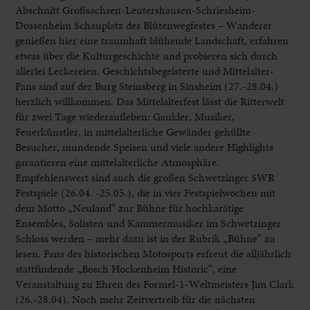
Abschnitt Großsachsen-Leutershausen-Schriesheim-
Dossenheim Schauplatz des Blütenwegfestes – Wanderer
genießen hier eine traumhaft blühende Landschaft, erfahren
etwas über die Kulturgeschichte und probieren sich durch
allerlei Leckereien. Geschichtsbegeisterte und Mittelalter-
Fans sind auf der Burg Steinsberg in Sinsheim (27.-28.04.)
herzlich willkommen. Das Mittelalterfest lässt die Ritterwelt
für zwei Tage wiederaufleben: Gaukler, Musiker,
Feuerkünstler, in mittelalterliche Gewänder gehüllte
Besucher, mundende Speisen und viele andere Highlights
garantieren eine mittelalterliche Atmosphäre.
Empfehlenswert sind auch die großen Schwetzinger SWR
Festspiele (26.04. -25.05.), die in vier Festspielwochen mit
dem Motto „Neuland“ zur Bühne für hochkarätige
Ensembles, Solisten und Kammermusiker im Schwetzinger
Schloss werden – mehr dazu ist in der Rubrik „Bühne“ zu
lesen. Fans des historischen Motosports erfreut die alljährlich
stattfindende „Bosch Hockenheim Historic“, eine
Veranstaltung zu Ehren des Formel-1-Weltmeisters Jim Clark
(26.-28.04). Noch mehr Zeitvertreib für die nächsten