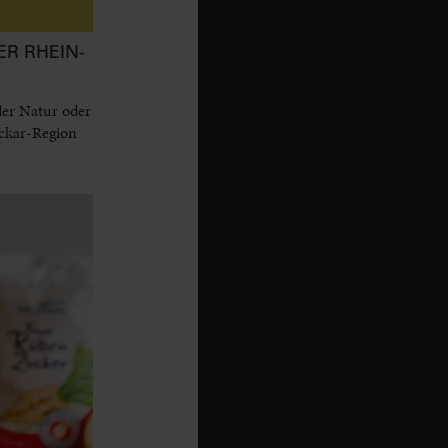
ER RHEIN-
der Natur oder
eckar-Region