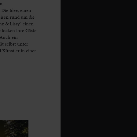
n,
Die Idee, einen
eisen rund um die
nz & Lissy“ einen
 locken ihre Gäste
 Auch ein
t selbst unter
 Künstler in einer