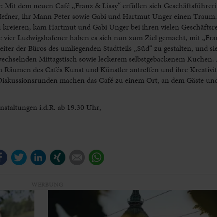
: Mit dem neuen Café „Franz & Lissy“ erfüllen sich Geschäftsführeri
efner, ihr Mann Peter sowie Gabi und Hartmut Unger einen Traum. 
 kreieren, kam Hartmut und Gabi Unger bei ihren vielen Geschäftsr
Die vier Ludwigshafener haben es sich nun zum Ziel gemacht, mit „Fra
ter der Büros des umliegenden Stadtteils „Süd“ zu gestalten, und sie
echselnden Mittagstisch sowie leckerem selbstgebackenem Kuchen.
Räumen des Cafés Kunst und Künstler antreffen und ihre Kreativitä
 Diskussionsrunden machen das Café zu einem Ort, an dem Gäste und
staltungen i.d.R. ab 19.30 Uhr,
Facebook
Twitter
LinkedIn
Xing
E-mail
WhatsApp
WERBUNG