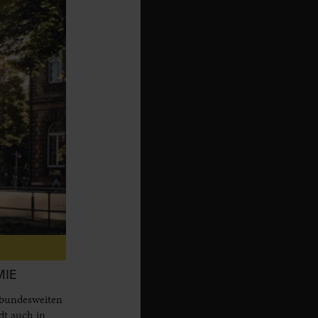
MIE
 bundesweiten
dt auch in