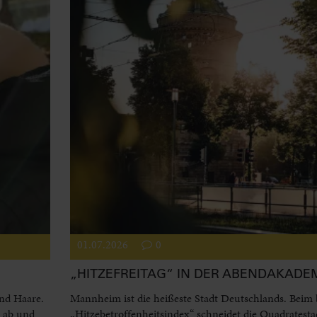
01.07.2026
0
„HITZEFREITAG“ IN DER ABENDAKADE
und Haare.
Mannheim ist die heißeste Stadt Deutschlands. Beim
l ab und
„Hitzebetroffenheitsindex“ schneidet die Quadratesta