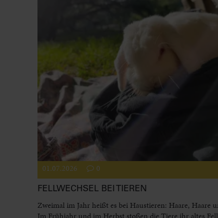
01.07.2026
0
FELLWECHSEL BEI TIEREN
Zweimal im Jahr heißt es bei Haustieren: Haare, Haare 
Im Frühjahr und im Herbst stoßen die Tiere ihr altes Fel