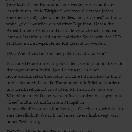
Gesellschaft“ des Kommunismus werde gesellschaftliche
Arbeit durch „freie Tätigkeit“ ersetzen. Sie werde jedem
einzelnen ermöglichen, „heute dies, morgen jenes“ zu tun...
wobei „frei“ natürlich ein relativer Begriff ist. Neben der
Arbeit für den Verein und das Café versuche ich, meinem
Amt als Stadträtin und kulturpolitische Sprecherin der SPD-
Fraktion im Ludwigshafener Rat gerecht zu werden.
DiQ: Wie ist das für Sie, hier politisch aktiv zu sein?
EH: Eine Herausforderung, vor allem, wenn man im Bereich
der sogenannten freiwilligen Leistungen in einer
hochverschuldeten Stadt aktiv ist. Es ist skandalös,wie Bund
und leider auch Land die Kommunen mit Pflichten fordern
und gleichzeitignicht ausstatten. Ich befürchte, dass die
Kämpfe nicht einfacher werden.Insbesondere die sogenannte
„freie“ Kultur ist mit krassem Mangel an
finanziellenRessourcen konfrontiert. Gleichzeitig wird sie für
eine Gesellschaft, die sich auf super-divers hinbewegt, von
hoher Bedeutung.
DiQ: Das klingt in der Tat nicht sehr stressfrei...