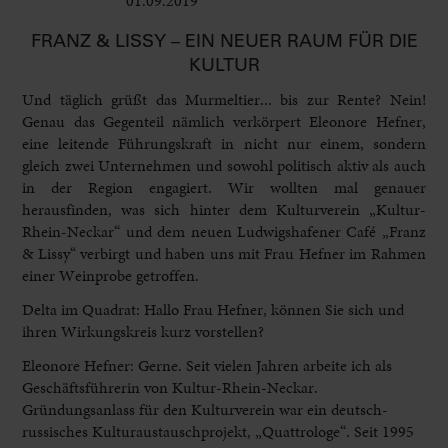
01.09.2019
Leben im Delta
FRANZ & LISSY – EIN NEUER RAUM FÜR DIE
KULTUR
Und täglich grüßt das Murmeltier... bis zur Rente? Nein!
Genau das Gegenteil nämlich verkörpert Eleonore Hefner,
eine leitende Führungskraft in nicht nur einem, sondern
gleich zwei Unternehmen und sowohl politisch aktiv als auch
in der Region engagiert. Wir wollten mal genauer
herausfinden, was sich hinter dem Kulturverein „Kultur-
Rhein-Neckar“ und dem neuen Ludwigshafener Café „Franz
& Lissy“ verbirgt und haben uns mit Frau Hefner im Rahmen
einer Weinprobe getroffen.
Delta im Quadrat: Hallo Frau Hefner, können Sie sich und
ihren Wirkungskreis kurz vorstellen?
Eleonore Hefner: Gerne. Seit vielen Jahren arbeite ich als
Geschäftsführerin von Kultur-Rhein-Neckar.
Gründungsanlass für den Kulturverein war ein deutsch-
russisches Kulturaustauschprojekt, „Quattrologe“. Seit 1995