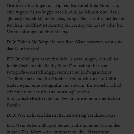
Grünkern-Bratlinge mit Dip, ein Kartoffel-Soja-Goulasch,
eine vegane Miso-Suppe oder Ludmillas Minestrone, dazu
gibt es jederzeit kleine Snacks, Suppe, Salat und verschiedene
Kuchen. Geöffnet ist Montag bis Freitag von 12-20 Uhr, bei
Veranstaltungen auch mal länger.
DiQ: Haben Sie Beispiele, was ihre Gäste erwartet, wenn sie
das Café
betreten?
EH: Im Café gibt es wechselnde Ausstellungen, aktuell ist
Joëlle Oechsle mit „Seitby Side II“ zu sehen. In ihrer
Fotografie-Ausstellung präsentiert sie Ludwigshafener
Traditionsbetriebe. Im Oktober freuen wir uns auf Lilith
Matevosyan, eine Fotografin aus Sotschi. Ihr Projekt „I had
left my home early in the morning“ ist eine
fotografischeRecherche zur Geschichte einer armenischen
Familie.
DiQ: Wie sieht ein klassischer Arbeitstag bei Ihnen aus?
EH: Mein Arbeitsalltag ist derzeit nahe an einer Vision des
jungen Karl Marx – der prophezeite, die „klassenlose