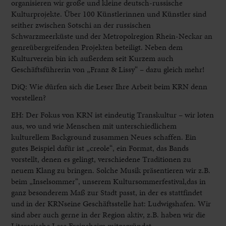
organisieren wir große und kleine deutsch-russische
Kulturprojekte. Über 100 Künstlerinnen und Künstler sind
seither zwischen Sotschi an der russischen
Schwarzmeerküste und der Metropolregion Rhein-Neckar an
genreübergreifenden Projekten beteiligt. Neben dem
Kulturverein bin ich außerdem seit Kurzem auch
Geschäftsführerin von „Franz & Lissy“ – dazu gleich mehr!
DiQ: Wie dürfen sich die Leser Ihre Arbeit beim KRN denn
vorstellen?
EH: Der Fokus von KRN ist eindeutig Transkultur – wir loten
aus, wo und wie Menschen mit unterschiedlichem
kulturellem Background zusammen Neues schaffen. Ein
gutes Beispiel dafür ist „creole“, ein Format, das Bands
vorstellt, denen es gelingt, verschiedene Traditionen zu
neuem Klang zu bringen. Solche Musik präsentieren wir z.B.
beim „Inselsommer“, unserem Kultursommerfestival,das in
ganz besonderem Maß zur Stadt passt, in der es stattfindet
und in der KRNseine Geschäftsstelle hat: Ludwigshafen. Wir
sind aber auch gerne in der Region aktiv, z.B. haben wir die
Literarische Lese Freinsheim mitgegründet.