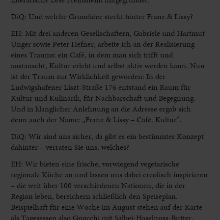
DiQ: Und welche Grundidee steckt hinter Franz & Lissy?
EH: Mit drei anderen Gesellschaftern, Gabriele und Hartmut
Unger sowie Peter Hefner, arbeite ich an der Realisierung
eines Traums: ein Café, in dem man sich trifft und
austauscht, Kultur erlebt und selbst aktiv werden kann. Nun
ist der Traum zur Wirklichkeit geworden: In der
Ludwigshafener Liszt-Straße 176 entstand ein Raum für
Kultur und Kulinarik, für Nachbarschaft und Begegnung.
Und in klanglicher Anlehnung an die Adresse ergab sich
denn auch der Name: „Franz & Lissy – Café. Kultur“.
DiQ: Wir sind uns sicher, da gibt es ein bestimmtes Konzept
dahinter – verraten Sie uns, welches?
EH: Wir bieten eine frische, vorwiegend vegetarische
regionale Küche an und lassen uns dabei creolisch inspirieren
– die weit über 100 verschiedenen Nationen, die in der
Region leben, bereichern schließlich den Speiseplan.
Beispielhaft für eine Woche im August stehen auf der Karte
als Tagesessen also Gnocchi mit Salbei-Haselnuss-Butter,