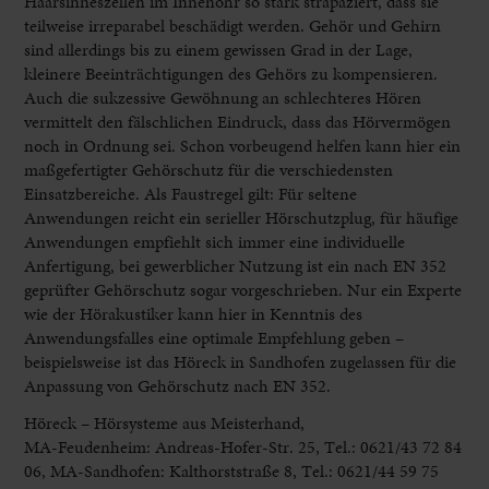
Haarsinneszellen im Innenohr so stark strapaziert, dass sie
teilweise irreparabel beschädigt werden. Gehör und Gehirn
sind allerdings bis zu einem gewissen Grad in der Lage,
kleinere Beeinträchtigungen des Gehörs zu kompensieren.
Auch die sukzessive Gewöhnung an schlechteres Hören
vermittelt den fälschlichen Eindruck, dass das Hörvermögen
noch in Ordnung sei. Schon vorbeugend helfen kann hier ein
maßgefertigter Gehörschutz für die verschiedensten
Einsatzbereiche. Als Faustregel gilt: Für seltene
Anwendungen reicht ein serieller Hörschutzplug, für häufige
Anwendungen empfiehlt sich immer eine individuelle
Anfertigung, bei gewerblicher Nutzung ist ein nach EN 352
geprüfter Gehörschutz sogar vorgeschrieben. Nur ein Experte
wie der Hörakustiker kann hier in Kenntnis des
Anwendungsfalles eine optimale Empfehlung geben –
beispielsweise ist das Höreck in Sandhofen zugelassen für die
Anpassung von Gehörschutz nach EN 352.
Höreck – Hörsysteme aus Meisterhand,
MA-Feudenheim: Andreas-Hofer-Str. 25, Tel.: 0621/43 72 84
06, MA-Sandhofen: Kalthorststraße 8, Tel.: 0621/44 59 75