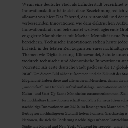
Wenn eine deutsche Stadt als Erfinderstadt bezeichnet 
Innovationskultur hätte sich diese Bezeichnung redlich
allesamt von hier: Das Fahrrad, das Automobil und der m
verbessernden Innovationen wie dem elektrischen Aufzu
Innovationskraft und beheimatet weltweit agierende Gro
engagierte Mannheimer mit Macher-Mentalität neue Produ
bereichern. Technische Innovationen stehen heute jedoc
hat sich in der letzten Zeit zugunsten eines nachhaltig
Themen wie Digitalisierung, Klimawandel, Schutz unser
wodurch technische und ökonomische Innovationen stets
Vorreiter: Als erste deutsche Stadt packt sie die 17 glo
2030“. Um diesem Bild näher zu kommen und die Zukunft der Stadt p
Möglichkeit haben diese und alle anderen Menschen, denen die na
„innomake!“. Im Hinblick auf zukunftsfähige Innovationen steht 
Kultur- und Start-Up-Szene Mannheims zusammenkommen. Ziel des Fe
für nachhaltige Innovationen schärft und Platz für neue Ideen schaf
nachhaltige Innovationen am 24.10. im Rosengarten Mannheim. Hie
Beitrag zur nachhaltigeren Zukunft liefern können. Gleichzeitig
Nationen, die sich die Förderung nachhaltiger urbaner Entwicklun
Städte wie Madrid und New York. Während für „people | planet | 