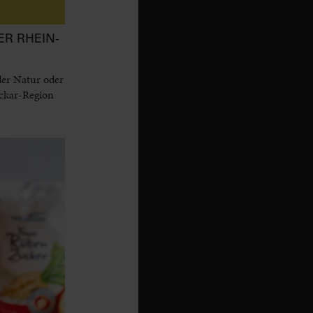
ER RHEIN-
der Natur oder
eckar-Region