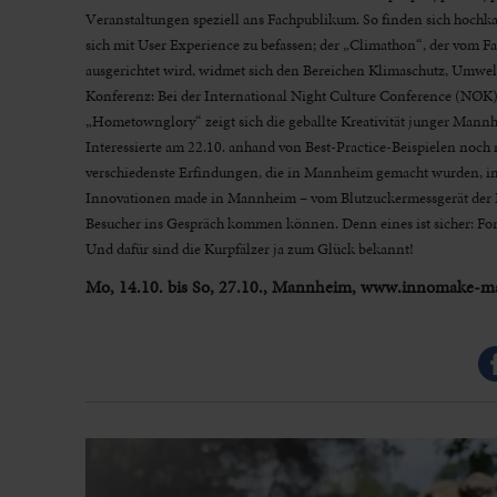
Veranstaltungen speziell ans Fachpublikum. So finden sich hochk
sich mit User Experience zu befassen; der „Climathon“, der vom F
ausgerichtet wird, widmet sich den Bereichen Klimaschutz, Umwel
Konferenz: Bei der International Night Culture Conference (NØK) 
„Hometownglory“ zeigt sich die geballte Kreativität junger Mannh
Interessierte am 22.10. anhand von Best-Practice-Beispielen no
verschiedenste Erfindungen, die in Mannheim gemacht wurden, in 
Innovationen made in Mannheim – vom Blutzuckermessgerät der 
Besucher ins Gespräch kommen können. Denn eines ist sicher: Fort
Und dafür sind die Kurpfälzer ja zum Glück bekannt!
Mo, 14.10. bis So, 27.10., Mannheim, www.innomake-