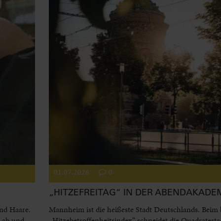
01.07.2026
0
„HITZEFREITAG“ IN DER ABENDAKADE
und Haare.
Mannheim ist die heißeste Stadt Deutschlands. Beim
l ab und
„Hitzebetroffenheitsindex“ schneidet die Quadratesta