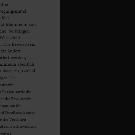
aften
wegungsmittel
 klar
rotzt Mannheim von
ene. So bringen
Wirtschaft
n. Das Bewusstsein
kte ändert.
riert werden,
annheim ebenfalls
us
ihnen das „Leitbild
igen. Die
sfestival
r Region sowie die
ehr das Bewusstsein
Symposium für
d Gesellschaft einen
e der Vereinten
d reiht sich zwischen
weitere