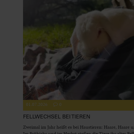
01.07.2026
0
FELLWECHSEL BEI TIEREN
Zweimal im Jahr heißt es bei Haustieren: Haare, Haare 
Im Frühjahr und im Herbst stoßen die Tiere ihr altes Fel