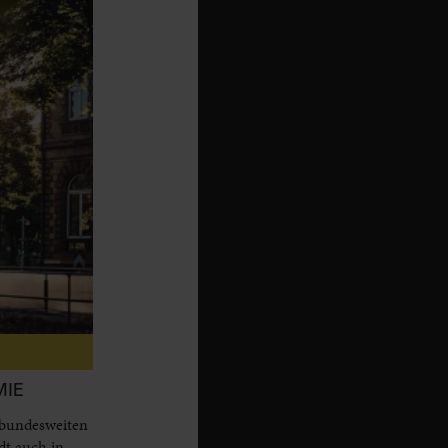
MIE
 bundesweiten
dt auch in