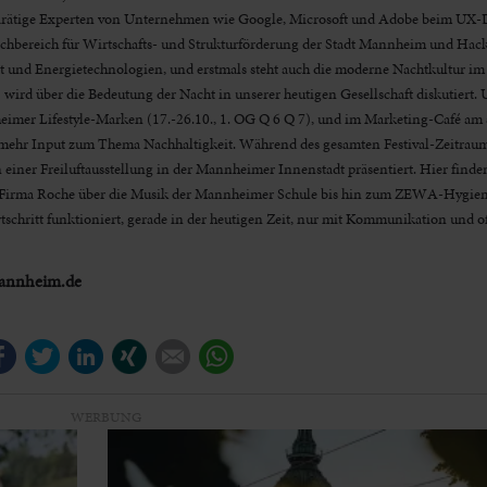
arätige Experten
von Unternehmen wie Google, Microsoft und Adobe beim UX
achbereich für Wirtschafts- und Strukturförderung der Stadt Mannheim und Hack
t und Energietechnologien, und erstmals steht auch die moderne Nachtkultur im
wird über die Bedeutung der Nacht in unserer heutigen Gesellschaft diskutiert. 
eimer Lifestyle-Marken (17.-26.10., 1. OG Q 6 Q 7), und im Marketing-Café am 
ch mehr Input zum Thema Nachhaltigkeit. Während des gesamten Festival-Zeitra
einer Freiluftausstellung in der Mannheimer Innenstadt präsentiert. Hier finde
Firma Roche über die Musik der Mannheimer Schule bis hin zum ZEWA-Hygienet
schritt funktioniert, gerade in der heutigen Zeit, nur mit Kommunikation und 
mannheim.de
Facebook
Twitter
LinkedIn
Xing
E-mail
WhatsApp
WERBUNG