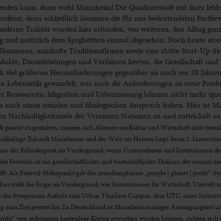
werden kann, dann wohl Mannheim! Die Quadratestadt mit ihrer lebh
 verdient, denn schließlich kommen die für uns bedeutendsten Fortbe
oderne Traktor wurden hier erfunden, von weiteren, den Alltag ganz
g und natürlich dem Spaghettieis einmal abgesehen. Noch heute st
ßkonzerne, namhafte Traditionsfirmen sowie eine aktive Start-Up-Sz
kte, Dienstleistungen und Verfahren hervor, die Gesellschaft und 
h viel größeren Herausforderungen gegenüber als noch vor 20 Jahre
eren Lebensstils gewandelt, was auch die Anforderungen an neue Produ
er Ressourcen, Migration und Urbanisierung können nicht mehr igno
 auch einen sozialen und ökologischen Anspruch haben. Hier ist M
balen Nachhaltigkeitsziele der Vereinten Nationen an und entwickelt a
ositiv zu gestalten, müssen sich Akteure aus Kultur und Wirtschaft aktiv beteil
chhaltige Zukunft Mannheims und der Welt am Herzen liegt, beim 1. Innovation
hier der Erfindergeist im Vordergrund, wenn Unternehmen und Institutionen de
stivals ist ein gesellschaftlicher und wirtschaftlicher Diskurs, der einmal m
ft. Als Festival-Höhepunkt gilt das interdisziplinäre „people | planet | profit“-
r steht die Frage im Vordergrund, wie Innovationen für Wirtschaft, Umwelt un
 ist das Symposium Auftakt zum Urban Thinkers Campus, dem UTC, einer Initiativ
g zum Ziel gesetzt hat. In Deutschland ist Mannheim einziger Austragungsort un
profit“ von jedermann kostenlose Karten erworben werden können, richten sich 