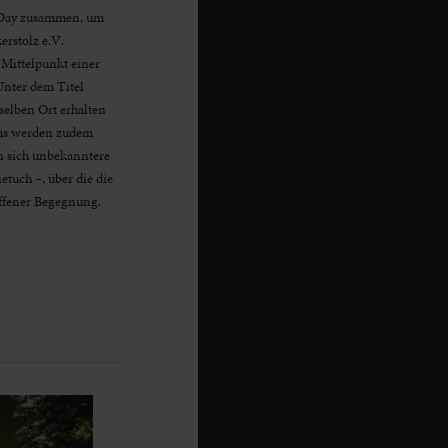
-Day zusammen, um
erstolz e.V.
 Mittelpunkt einer
Unter dem Titel
selben Ort erhalten
ums werden zudem
n sich unbekanntere
uch –, über die die
offener Begegnung.