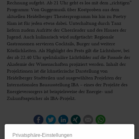
Rechnung aufgeht. Ab 21 Uhr geht es los mit dem „richtigen“
Programm: Von Guggemusik über Kostproben aus dem
aktuellen Heidelberger Theaterprogramm bis hin zu Poetry
Slam ist für jeden etwas dabei. Unterhaltung durch Tanz
liefern zudem Aufritte der Cheerleader und des Hauses der
Jugend. Auch kulinarisch wird aufgetischt: Regionale
Gastronomen servieren Cocktails, Burger und weitere
Köstlichkeiten. Als Highlight des Fests gilt die Lichtshow, bei
der ab 22.40 Uhr spektakuläre Lichtbilder auf die Fassade der
Akademie der Wissenschaften projiziert werden. Inhalt der
Projektionen ist die künstlerische Darstellung von
Heidelberger Stadtteilen und ausgewählten Projekten der
Internationalen Bauausstellung IBA – eines der Projekte des
Energieversorgers ist beispielsweise der Energie- und
Zukunftsspeicher als IBA-Projekt.
Facebook
Twitter
LinkedIn
Xing
E-mail
WhatsApp
Privatsphäre-Einstellungen
WERBUNG