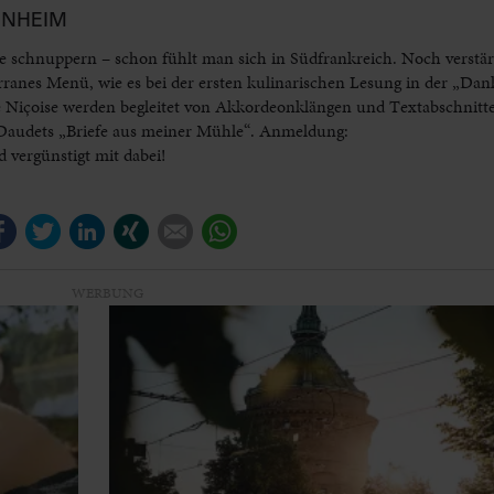
ANNHEIM
e schnuppern – schon fühlt man sich in Südfrankreich. Noch verstär
anes Menü, wie es bei der ersten kulinarischen Lesung in der „Dankb
 Niçoise werden begleitet von Akkordeonklängen und Textabschnitt
 Daudets „Briefe aus meiner Mühle“. Anmeldung:
 vergünstigt mit dabei!
Facebook
Twitter
LinkedIn
Xing
E-mail
WhatsApp
WERBUNG