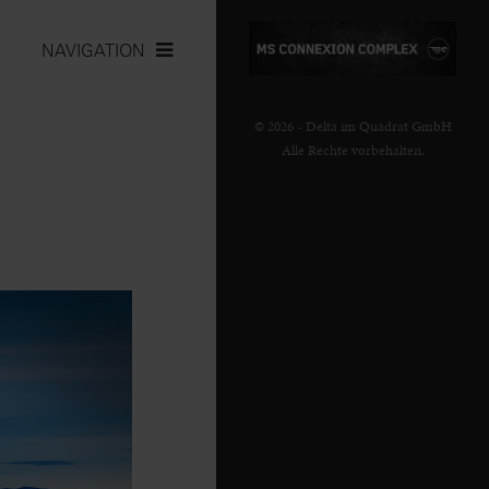
NAVIGATION
© 2026 - Delta im Quadrat GmbH
Alle Rechte vorbehalten.