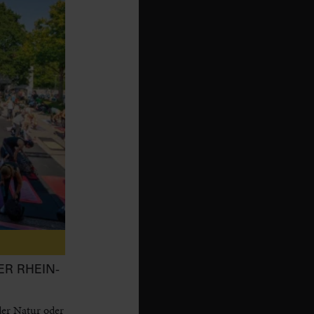
ER RHEIN-
der Natur oder