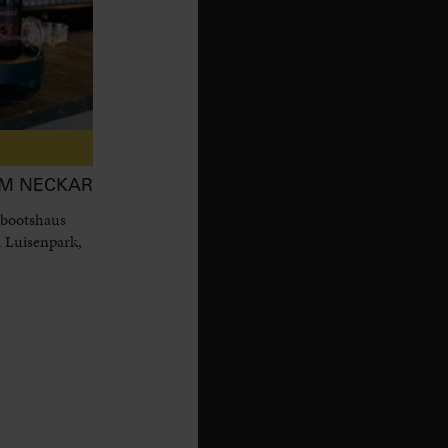
AM NECKAR
 bootshaus
 Luisenpark,