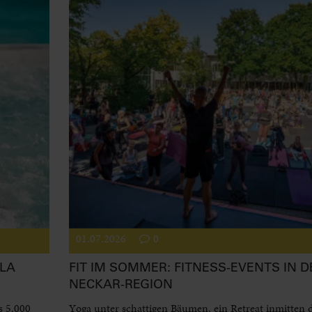
01.07.2026
0
LA
FIT IM SOMMER: FITNESS-EVENTS IN D
NECKAR-REGION
s 5.000
Yoga unter schattigen Bäumen, ein Retreat inmitten 