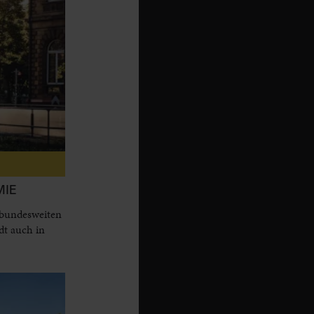
MIE
 bundesweiten
dt auch in