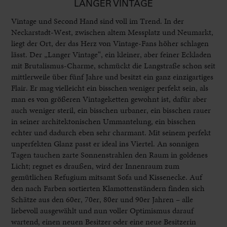
LANGER VINTAGE
Vintage und Second Hand sind voll im Trend. In der
Neckarstadt-West, zwischen altem Messplatz und Neumarkt,
liegt der Ort, der das Herz von Vintage-Fans höher schlagen
lässt. Der „Langer Vintage“, ein kleiner, aber feiner Eckladen
mit Brutalismus-Charme, schmückt die Langstraße schon seit
mittlerweile über fünf Jahre und besitzt ein ganz einzigartiges
Flair. Er mag vielleicht ein bisschen weniger perfekt sein, als
man es von größeren Vintageketten gewohnt ist, dafür aber
auch weniger steril, ein bisschen urbaner, ein bisschen rauer
in seiner architektonischen Ummantelung, ein bisschen
echter und dadurch eben sehr charmant. Mit seinem perfekt
unperfekten Glanz passt er ideal ins Viertel. An sonnigen
Tagen tauchen zarte Sonnenstrahlen den Raum in goldenes
Licht; regnet es draußen, wird der Innenraum zum
gemütlichen Refugium mitsamt Sofa und Kissenecke. Auf
den nach Farben sortierten Klamottenständern finden sich
Schätze aus den 60er, 70er, 80er und 90er Jahren – alle
liebevoll ausgewählt und nun voller Optimismus darauf
wartend, einen neuen Besitzer oder eine neue Besitzerin