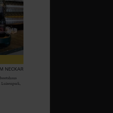
AM NECKAR
 bootshaus
 Luisenpark,