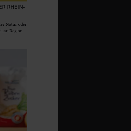
ER RHEIN-
der Natur oder
eckar-Region