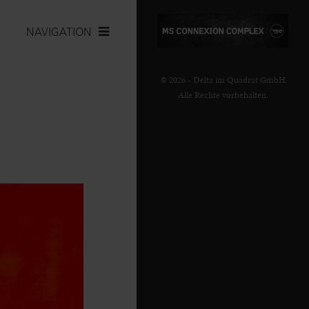
NAVIGATION
© 2026 - Delta im Quadrat GmbH
Alle Rechte vorbehalten.