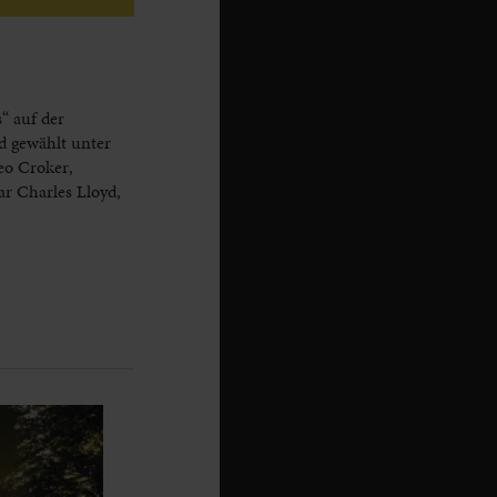
“ auf der
d gewählt unter
eo Croker,
r Charles Lloyd,