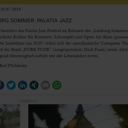
20.07.2019
Leben im Delta
URG SOMMER: PALATIA JAZZ
äsentiert das Palatia Jazz Festival im Rahmen des „Limburg Sommers
rrliche Kulisse für Konzerte, Schauspiel und Open-Air-Kino (passen
 Die Jazzbühne am 20.07. teilen sich der amerikanische Trompeter Th
opf der Band „DVRK FUNK“ (ausgesprochen: Dark Funk) sowie Altsta
gend überzeugend auftritt wie alle Lebensjahre zuvor.
i Bad Dürkheim
Facebook
Twitter
LinkedIn
Xing
E-mail
WhatsApp
WERBUNG