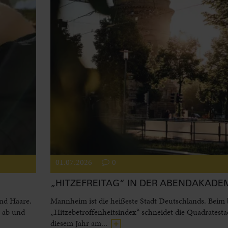
01.07.2026
0
„HITZEFREITAG“ IN DER ABENDAKADE
und Haare.
Mannheim ist die heißeste Stadt Deutschlands. Beim
l ab und
„Hitzebetroffenheitsindex“ schneidet die Quadratesta
diesem Jahr am...