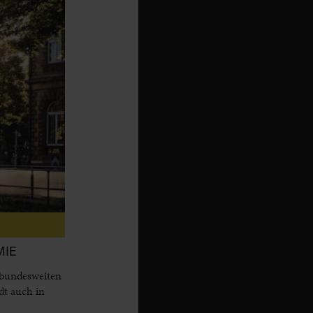
MIE
 bundesweiten
dt auch in