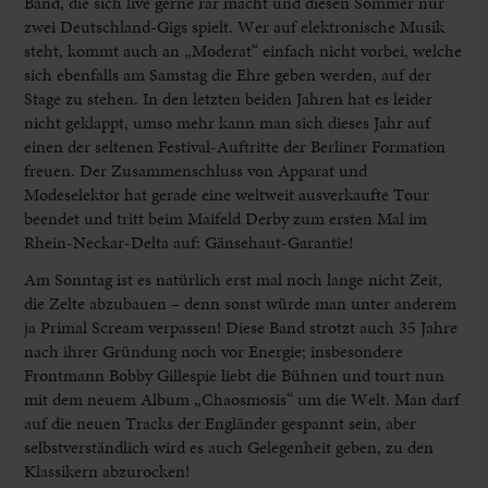
Band, die sich live gerne rar macht und diesen Sommer nur
zwei Deutschland-Gigs spielt. Wer auf elektronische Musik
steht, kommt auch an „Moderat“ einfach nicht vorbei, welche
sich ebenfalls am Samstag die Ehre geben werden, auf der
Stage zu stehen. In den letzten beiden Jahren hat es leider
nicht geklappt, umso mehr kann man sich dieses Jahr auf
einen der seltenen Festival-Auftritte der Berliner Formation
freuen. Der Zusammenschluss von Apparat und
Modeselektor hat gerade eine weltweit ausverkaufte Tour
beendet und tritt beim Maifeld Derby zum ersten Mal im
Rhein-Neckar-Delta auf: Gänsehaut-Garantie!
Am Sonntag ist es natürlich erst mal noch lange nicht Zeit,
die Zelte abzubauen – denn sonst würde man unter anderem
ja Primal Scream verpassen! Diese Band strotzt auch 35 Jahre
nach ihrer Gründung noch vor Energie; insbesondere
Frontmann Bobby Gillespie liebt die Bühnen und tourt nun
mit dem neuem Album „Chaosmosis“ um die Welt. Man darf
auf die neuen Tracks der Engländer gespannt sein, aber
selbstverständlich wird es auch Gelegenheit geben, zu den
Klassikern abzurocken!