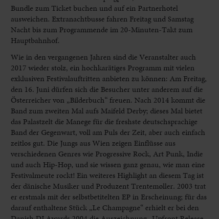
Bundle zum Ticket buchen und auf ein Partnerhotel
ausweichen. Extranachtbusse fahren Freitag und Samstag
Nacht bis zum Programmende im 20-Minuten-Takt zum
Hauptbahnhof.
Wie in den vergangenen Jahren sind die Veranstalter auch
2017 wieder stolz, ein hochkarätiges Programm mit vielen
exklusiven Festivalauftritten anbieten zu können: Am Freitag,
den 16. Juni dürfen sich die Besucher unter anderem auf die
Österreicher von „Bilderbuch“ freuen. Nach 2014 kommt die
Band zum zweiten Mal aufs Maifeld Derby; dieses Mal bietet
das Palastzelt die Manege für die freshste deutschsprachige
Band der Gegenwart, voll am Puls der Zeit, aber auch einfach
zeitlos gut. Die Jungs aus Wien zeigen Einflüsse aus
verschiedenen Genres wie Progressive Rock, Art Punk, Indie
und auch Hip-Hop, und sie wissen ganz genau, wie man eine
Festivalmeute rockt! Ein weiteres Highlight an diesem Tag ist
der dänische Musiker und Produzent Trentemøller. 2003 trat
er erstmals mit der selbstbetitelten EP in Erscheinung; für das
darauf enthaltene Stück „Le Champagne“ erhielt er bei den
Danish DJ Awards 2004 die Auszeichnung „Upfront Release