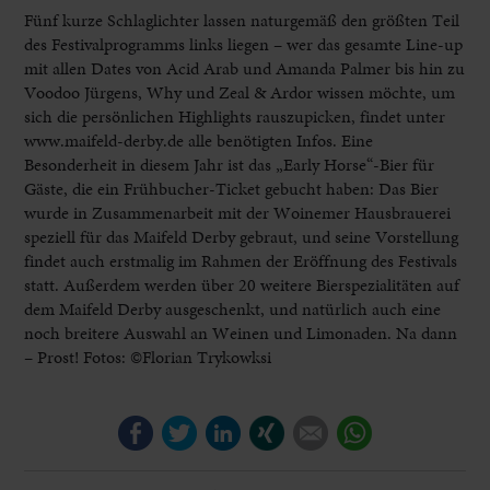
Fünf kurze Schlaglichter lassen naturgemäß den größten Teil
des Festivalprogramms links liegen – wer das gesamte Line-up
mit allen Dates von Acid Arab und Amanda Palmer bis hin zu
Voodoo Jürgens, Why und Zeal & Ardor wissen möchte, um
sich die persönlichen Highlights rauszupicken, findet unter
www.maifeld-derby.de alle benötigten Infos. Eine
Besonderheit in diesem Jahr ist das „Early Horse“-Bier für
Gäste, die ein Frühbucher-Ticket gebucht haben: Das Bier
wurde in Zusammenarbeit mit der Woinemer Hausbrauerei
speziell für das Maifeld Derby gebraut, und seine Vorstellung
findet auch erstmalig im Rahmen der Eröffnung des Festivals
statt. Außerdem werden über 20 weitere Bierspezialitäten auf
dem Maifeld Derby ausgeschenkt, und natürlich auch eine
noch breitere Auswahl an Weinen und Limonaden. Na dann
– Prost! Fotos: ©Florian Trykowksi
Facebook
Twitter
LinkedIn
Xing
E-mail
WhatsApp