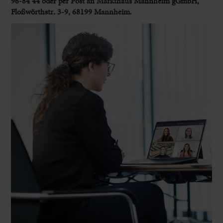
96-84 44 oder per Post an Markthaus Mannheim gGmbH,
Floßwörthstr. 3-9, 68199 Mannheim.