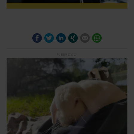
Facebook
Twitter
LinkedIn
Xing
E-mail
WhatsApp
WERBUNG