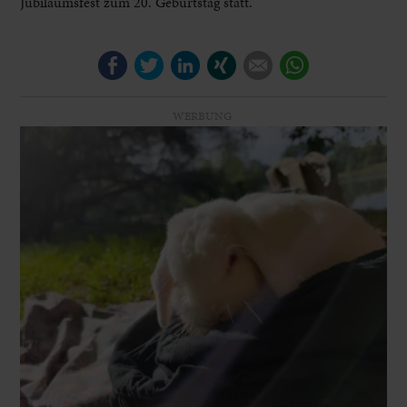
Jubiläumsfest zum 20. Geburtstag statt.
Facebook
Twitter
LinkedIn
Xing
E-mail
WhatsApp
WERBUNG