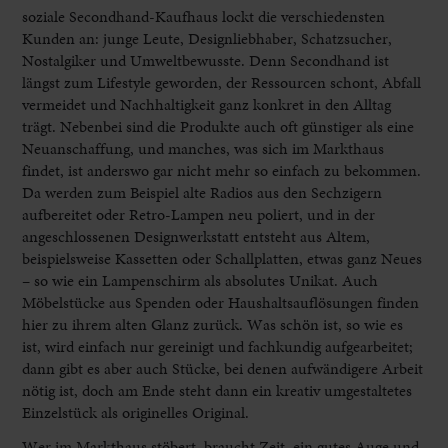
soziale Secondhand-Kaufhaus lockt die verschiedensten
Kunden an: junge Leute, Designliebhaber, Schatzsucher,
Nostalgiker und Umweltbewusste. Denn Secondhand ist
längst zum Lifestyle geworden, der Ressourcen schont, Abfall
vermeidet und Nachhaltigkeit ganz konkret in den Alltag
trägt. Nebenbei sind die Produkte auch oft günstiger als eine
Neuanschaffung, und manches, was sich im Markthaus
findet, ist anderswo gar nicht mehr so einfach zu bekommen.
Da werden zum Beispiel alte Radios aus den Sechzigern
aufbereitet oder Retro-Lampen neu poliert, und in der
angeschlossenen Designwerkstatt entsteht aus Altem,
beispielsweise Kassetten oder Schallplatten, etwas ganz Neues
– so wie ein Lampenschirm als absolutes Unikat. Auch
Möbelstücke aus Spenden oder Haushaltsauflösungen finden
hier zu ihrem alten Glanz zurück. Was schön ist, so wie es
ist, wird einfach nur gereinigt und fachkundig aufgearbeitet;
dann gibt es aber auch Stücke, bei denen aufwändigere Arbeit
nötig ist, doch am Ende steht dann ein kreativ umgestaltetes
Einzelstück als originelles Original.
Wer im Markthaus stöbert, braucht Zeit, ein gutes Auge und