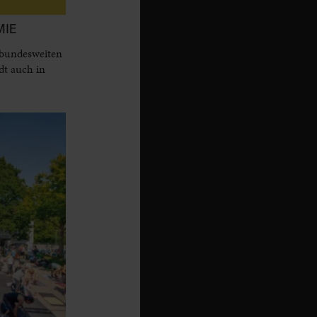
MIE
 bundesweiten
dt auch in