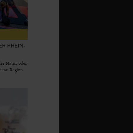
ER RHEIN-
der Natur oder
eckar-Region