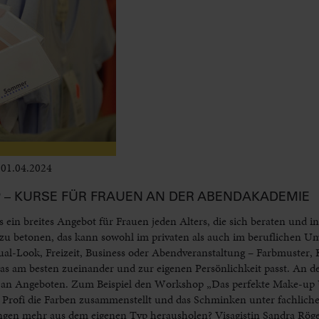
01.04.2024
Leben im Delta
P – KURSE FÜR FRAUEN AN DER ABENDAKADEMIE
 ein breites Angebot für Frauen jeden Alters, die sich beraten und in
l zu betonen, das kann sowohl im privaten als auch im beruflichen Um
al-Look, Freizeit, Business oder Abendveranstaltung – Farbmuster,
 was am besten zueinander und zur eigenen Persönlichkeit passt. An
l an Angeboten. Zum Beispiel den Workshop „Das perfekte Make-up Ü
 Profi die Farben zusammenstellt und das Schminken unter fachlich
rungen mehr aus dem eigenen Typ herausholen? Visagistin Sandra Röge