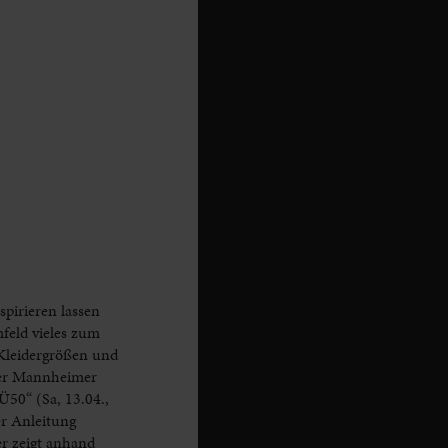
spirieren lassen
feld vieles zum
 Kleidergrößen und
 der Mannheimer
50“ (Sa, 13.04.,
er Anleitung
r zeigt anhand