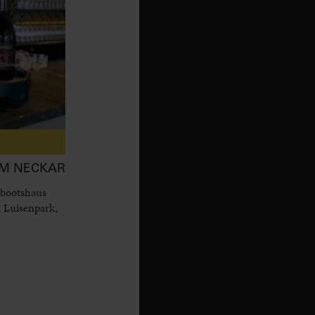
AM NECKAR
 bootshaus
 Luisenpark,