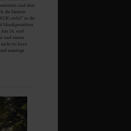
äsentation und dem
h die kleinen
KUK rockt!“ in die
nd Musikprojekten
: Am 24. und
en und einem
nicht zu kurz:
 und samstags