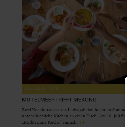
01.07.2026
0
MITTELMEER TRIFFT MEKONG
Zwei Kochkurse der vhs Ludwigshafen holen im Somme
unterschiedliche Küchen an einen Tisch. Am 18. Juli füh
„Mediterrane Küche“ einmal...