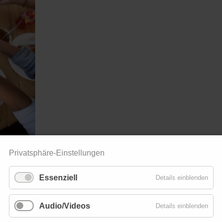
Privatsphäre-Einstellungen
Essenziell
Details einblenden
r ganz
rt die
Audio/Videos
Details einblenden