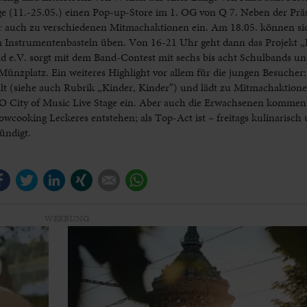
age (11.-25.05.) einen Pop-up-Store im 1. OG von Q 7. Neben der Pr
 auch zu verschiedenen Mitmachaktionen ein. Am 18.05. können sic
 Instrumentenbasteln üben. Von 16-21 Uhr geht dann das Projekt „
d e.V. sorgt mit dem Band-Contest mit sechs bis acht Schulbands u
ünzplatz. Ein weiteres Highlight vor allem für die jungen Besucher
lt (siehe auch Rubrik „Kinder, Kinder“) und lädt zu Mitmachaktion
ity of Music Live Stage ein. Aber auch die Erwachsenen kommen 
wcooking Leckeres entstehen; als Top-Act ist – freitags kulinarisch
ündigt.
Facebook
Twitter
LinkedIn
Xing
E-mail
WhatsApp
WERBUNG