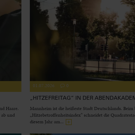
01.07.2026
0
„HITZEFREITAG“ IN DER ABENDAKADE
und Haare.
Mannheim ist die heißeste Stadt Deutschlands. Beim
l ab und
„Hitzebetroffenheitsindex“ schneidet die Quadratesta
diesem Jahr am...