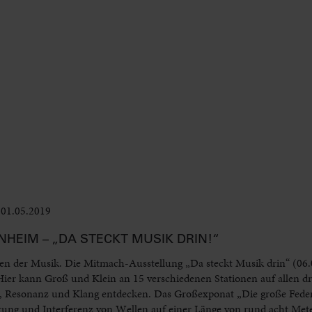
01.05.2019
Leben im Delta
NHEIM – „DA STECKT MUSIK DRIN!“
n der Musik. Die Mitmach-Ausstellung „Da steckt Musik drin“ (06.0
 Hier kann Groß und Klein an 15 verschiedenen Stationen auf allen d
, Resonanz und Klang entdecken. Das Großexponat „Die große Feder“
itung und Interferenz von Wellen auf einer Länge von rund acht Met