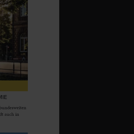
MIE
 bundesweiten
dt auch in