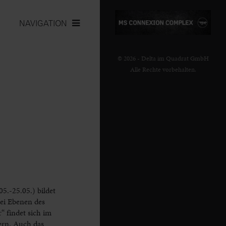
NAVIGATION
© 2026 - Delta im Quadrat GmbH
Alle Rechte vorbehalten.
5.-25.05.) bildet
rei Ebenen des
 findet sich im
ern. Auch das